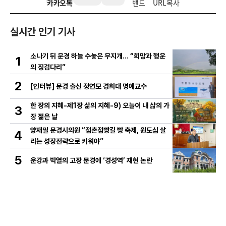
카카오톡
밴드
URL복사
실시간 인기 기사
소나기 뒤 문경 하늘 수놓은 무지개… “희망과 행운
1
의 징검다리”
2
[인터뷰] 문경 출신 정연모 경희대 명예교수
한 장의 지혜-제1장 삶의 지혜-9) 오늘이 내 삶의 가
3
장 젊은 날
양재필 문경시의원 “점촌점빵길 빵 축제, 원도심 살
4
리는 성장전략으로 키워야”
5
운강과 박열의 고장 문경에 ‘경성역’ 재현 논란