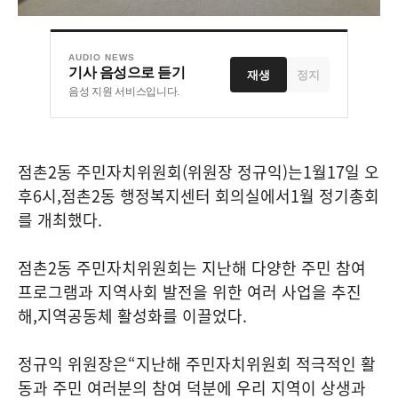
AUDIO NEWS
기사 음성으로 듣기
재생
정지
음성 지원 서비스입니다.
점촌
2
동 주민자치위원회
(
위원장 정규익
)
는
1
월
17
일 오
후
6
시
,
점촌
2
동 행정복지센터 회의실에서
1
월 정기총회
를 개최했다
.
점촌
2
동 주민자치위원회는 지난해 다양한 주민 참여
프로그램과 지역사회 발전을 위한 여러 사업을 추진
해
,
지역공동체 활성화를 이끌었다
.
정규익 위원장은
“
지난해 주민자치위원회 적극적인 활
동과 주민 여러분의 참여 덕분에 우리 지역이 상생과