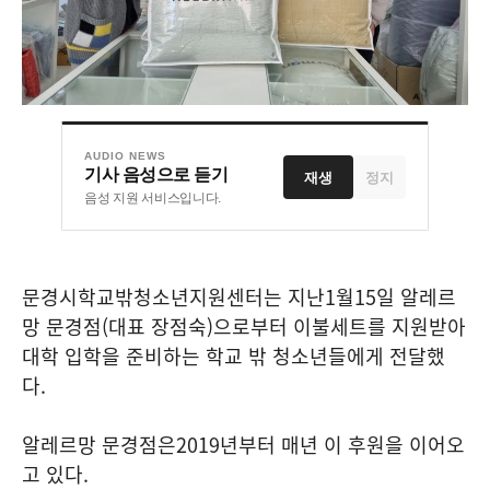
AUDIO NEWS
기사 음성으로 듣기
재생
정지
음성 지원 서비스입니다.
문경시학교밖청소년지원센터는 지난
1
월
15
일 알레르
망 문경점
(
대표 장점숙
)
으로부터 이불세트를 지원받아
대학 입학을 준비하는 학교 밖 청소년들에게 전달했
다
.
알레르망 문경점은
2019
년부터 매년 이 후원을 이어오
고 있다
.