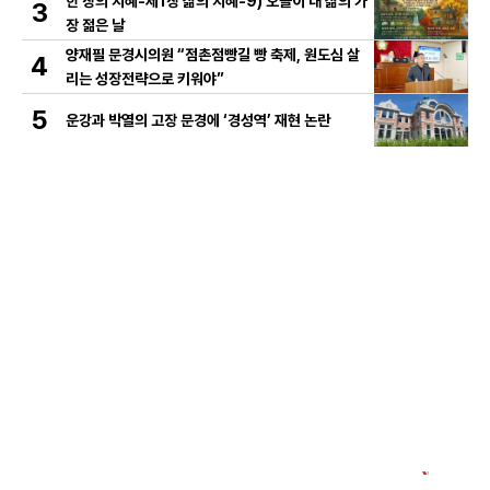
한 장의 지혜-제1장 삶의 지혜-9) 오늘이 내 삶의 가
3
장 젊은 날
양재필 문경시의원 “점촌점빵길 빵 축제, 원도심 살
4
리는 성장전략으로 키워야”
5
운강과 박열의 고장 문경에 ‘경성역’ 재현 논란