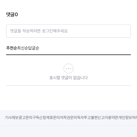
댓글
0
댓글을 작성하려면 로그인해주세요
추천순
최신순
답글순
표시할 댓글이 없습니다
기사제보
광고문의
구독신청
제휴문의
저작권문의
독자투고
불편신고
이용약관
개인정보처