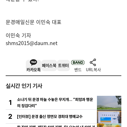
문경매일신문 이민숙 대표
이민숙 기자
shms2015@daum.net
페이스북
트위터
카카오톡
밴드
URL복사
실시간 인기 기사
소나기 뒤 문경 하늘 수놓은 무지개… “희망과 행운
1
의 징검다리”
2
[인터뷰] 문경 출신 정연모 경희대 명예교수