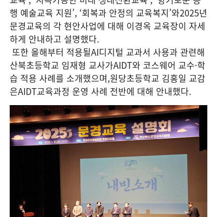
행 예술교육 지원
’, ‘
회복과 안정의 교육복지
’
와
2025
년
문경교육의 각 현안사업에 대해 이경옥 교육장이 자세
하게 안내하고 설명했다
.
또한 올해부터 적용될
AI
디지털 교과서 사용과 관련해
산북초등학교 임재형 교사가
AIDT
와 코스웨어 교수
·
학
습 적용 사례를 소개했으며
,
원당초등학교 김홍일 교감
은
AIDT
교육과정 운영 사례 전반에 대해 안내했다
.