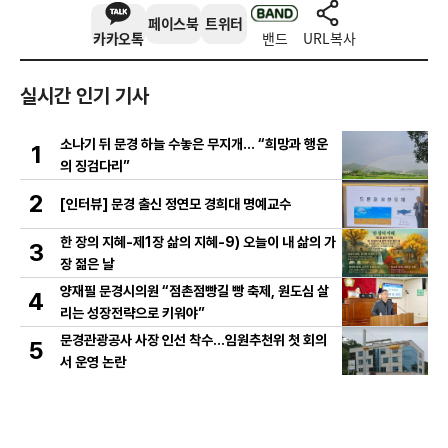
페이스북
트위터
카카오톡
밴드
URL복사
실시간 인기 기사
소나기 뒤 문경 하늘 수놓은 무지개… “희망과 행운
1
의 징검다리”
2
[인터뷰] 문경 출신 정연모 경희대 명예교수
한 장의 지혜-제1장 삶의 지혜-9) 오늘이 내 삶의 가
3
장 젊은 날
양재필 문경시의원 “점촌점빵길 빵 축제, 원도심 살
4
리는 성장전략으로 키워야”
문경관광공사 사장 인선 착수…임원추천위 첫 회의
5
서 운영 논란