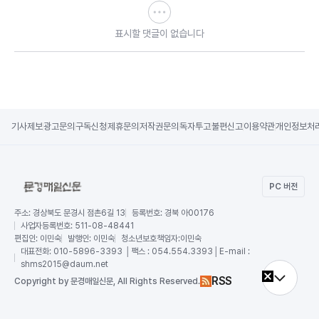
표시할 댓글이 없습니다
기사제보
광고문의
구독신청
제휴문의
저작권문의
독자투고
불편신고
이용약관
개인정보처
PC 버전
주소:
경상북도 문경시 점촌6길 13
등록번호:
경북 아00176
사업자등록번호:
511-08-48441
편집인:
이민숙
발행인:
이민숙
청소년보호책임자:
이민숙
대표전화:
010-5896-3393 │팩스 : 054.554.3393│E-mail :
shms2015@daum.net
RSS
Copy
right by 문경매일신문,
All Rights Reserved.