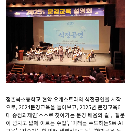
점촌북초등학교 현악 오케스트라의 식전공연을 시작
으로
, 2024
문경교육을 돌아보고
, 2025
년 문경교육
6
대 중점과제인
‘
스스로 찾아가는 문경 배움의 길
’, ‘
질문
이 넘치고 앎에 이르는 수업
’, ‘
미래를 주도하는
SW-AI
교육
’, ‘
지속가능한 미래 생태전환교육
’, ‘
향기로운 동