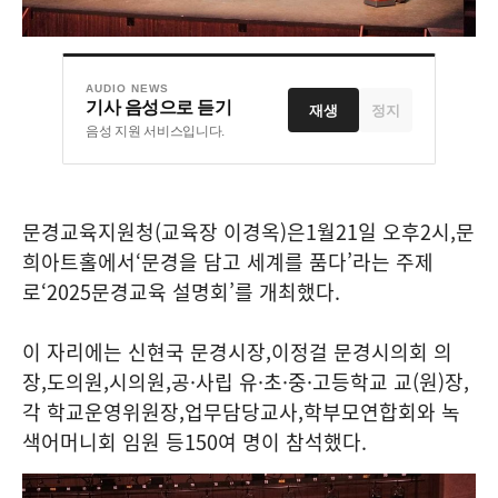
AUDIO NEWS
기사 음성으로 듣기
재생
정지
음성 지원 서비스입니다.
문경교육지원청
(
교육장 이경옥
)
은
1
월
21
일 오후
2
시
,
문
희아트홀에서
‘
문경을 담고 세계를 품다
’
라는 주제
로
‘2025
문경교육 설명회
’
를 개최했다
.
이 자리에는 신현국 문경시장
,
이정걸 문경시의회 의
장
,
도의원
,
시의원
,
공
·
사립 유
·
초
·
중
·
고등학교 교
(
원
)
장
,
각 학교운영위원장
,
업무담당교사
,
학부모연합회와 녹
색어머니회 임원 등
150
여 명이 참석했다
.