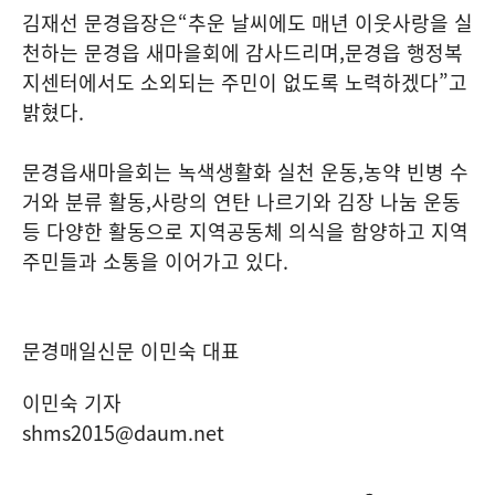
김재선 문경읍장은
“
추운 날씨에도 매년 이웃사랑을 실
천하는 문경읍 새마을회에 감사드리며
,
문경읍 행정복
지센터에서도 소외되는 주민이 없도록 노력하겠다
”
고
밝혔다
.
문경읍새마을회는 녹색생활화 실천 운동
,
농약 빈병 수
거와 분류 활동
,
사랑의 연탄 나르기와 김장 나눔 운동
등 다양한 활동으로 지역공동체 의식을 함양하고 지역
주민들과 소통을 이어가고 있다
.
문경매일신문 이민숙 대표
이민숙 기자
shms2015@daum.net