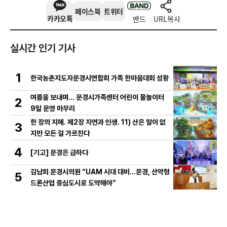
페이스북
트위터
카카오톡
밴드
URL복사
실시간 인기 기사
1
한국농촌지도자문경시연합회 가족 한마음대회 성황
여름을 보내며… 문경시가족센터 어린이 물놀이터
2
9일 운영 마무리
한 장의 지혜. 제2장 자연과 인생. 11) 산은 말이 없
3
지만 모든 걸 가르친다
4
[기고] 문경은 급하다
김남희 문경시의원 “UAM 시대 대비…문경, 산악형
5
드론산업 중심도시로 도약해야”