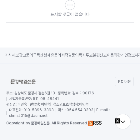
표시할 댓글이 없습니다
기사제보
광고문의
구독신청
제휴문의
저작권문의
독자투고
불편신고
이용약관
개인정보처
PC 버전
주소:
경상북도 문경시 점촌6길 13
등록번호:
경북 아00176
사업자등록번호:
511-08-48441
편집인:
이민숙
발행인:
이민숙
청소년보호책임자:
이민숙
대표전화:
010-5896-3393 │팩스 : 054.554.3393│E-mail :
shms2015@daum.net
RSS
Copy
right by 문경매일신문,
All Rights Reserved.