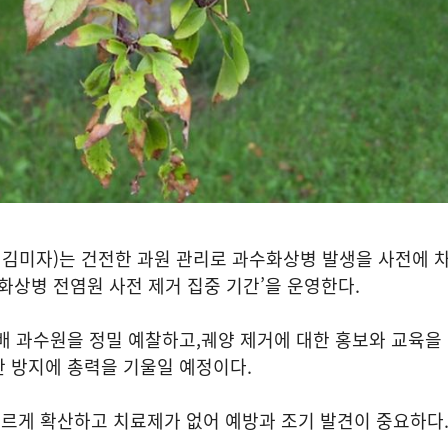
 김미자
)
는 건전한 과원 관리로 과수화상병 발생을 사전에 
화상병 전염원 사전 제거 집중 기간
’
을 운영한다
.
배 과수원을 정밀 예찰하고
,
궤양 제거에 대한 홍보와 교육을
산 방지에 총력을 기울일 예정이다
.
르게 확산하고 치료제가 없어 예방과 조기 발견이 중요하다