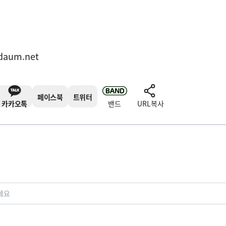
표
daum.net
페이스북
트위터
카카오톡
밴드
URL복사
세요