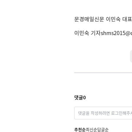
문경매일신문 이민숙 대
이민숙 기자
shms2015@
댓글
0
댓글을 작성하려면 로그인해주
추천순
최신순
답글순