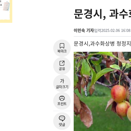
문경시, 과수
이민숙 기자
입력
2025.02.06 16:08
문경시
,
과수화상병 청정지
북마크
공유
가
글자크기
프린트
댓글