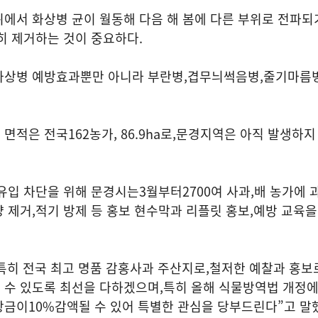
에서 화상병 균이 월동해 다음 해 봄에 다른 부위로 전파되
히 제거하는 것이 중요하다
.
화상병 예방효과뿐만 아니라 부란병
,
겹무늬썩음병
,
줄기마름병
 면적은 전국
162
농가
, 86.9ha
로
,
문경지역은 아직 발생하지
유입 차단을 위해 문경시는
3
월부터
2700
여 사과
,
배 농가에 
양 제거
,
적기 방제 등 홍보 현수막과 리플릿 홍보
,
예방 교육을
특히 전국 최고 명품 감홍사과 주산지로
,
철저한 예찰과 홍보
 수 있도록 최선을 다하겠으며
,
특히 올해 식물방역법 개정에
상금이
10%
감액될 수 있어 특별한 관심을 당부드린다
”
고 말