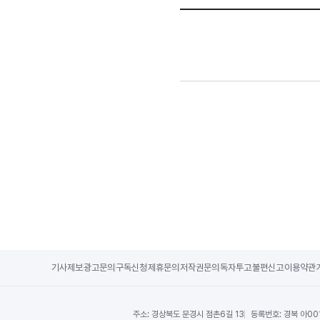
기사제보
광고문의
구독신청
제휴문의
저작권문의
독자투고
불편신고
이용약관
주소:
경상북도 문경시 점촌6길 13
등록번호:
경북 아00