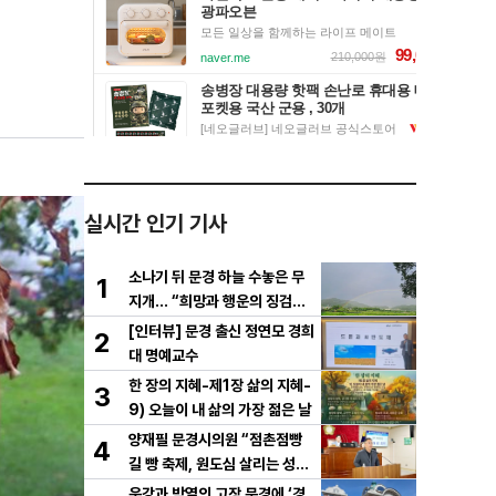
실시간 인기 기사
소나기 뒤 문경 하늘 수놓은 무
1
지개… “희망과 행운의 징검다
리”
[인터뷰] 문경 출신 정연모 경희
2
대 명예교수
한 장의 지혜-제1장 삶의 지혜-
3
9) 오늘이 내 삶의 가장 젊은 날
양재필 문경시의원 “점촌점빵
4
길 빵 축제, 원도심 살리는 성장
전략으로 키워야”
운강과 박열의 고장 문경에 ‘경