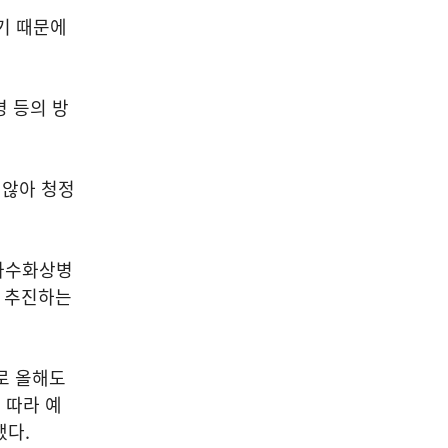
기 때문에
 등의 방
 않아 청정
과수화상병
 추진하는
로 올해도
 따라 예
했다
.