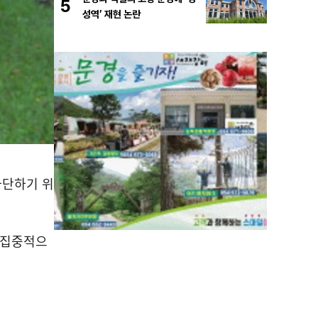
5
성역’ 재현 논란
차단하기 위
 집중적으
.