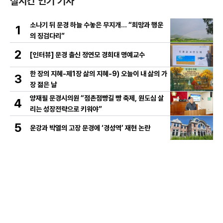
실시간 인기 기사
소나기 뒤 문경 하늘 수놓은 무지개… “희망과 행운
1
의 징검다리”
2
[인터뷰] 문경 출신 정연모 경희대 명예교수
한 장의 지혜-제1장 삶의 지혜-9) 오늘이 내 삶의 가
3
장 젊은 날
양재필 문경시의원 “점촌점빵길 빵 축제, 원도심 살
4
리는 성장전략으로 키워야”
5
운강과 박열의 고장 문경에 ‘경성역’ 재현 논란