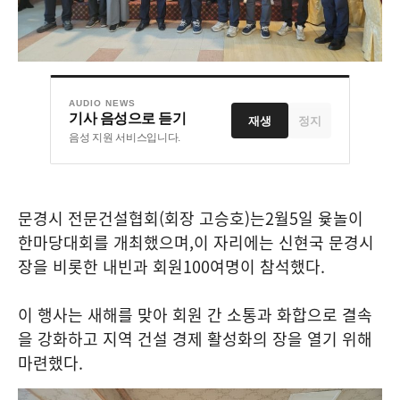
AUDIO NEWS
기사 음성으로 듣기
재생
정지
음성 지원 서비스입니다.
문경시 전문건설협회
(
회장 고승호
)
는
2
월
5
일 윷놀이
한마당대회를 개최했으며
,
이 자리에는 신현국 문경시
장을 비롯한 내빈과 회원
100
여명이 참석했다
.
이 행사는 새해를 맞아 회원 간 소통과 화합으로 결속
을 강화하고 지역 건설 경제 활성화의 장을 열기 위해
마련했다
.