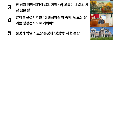
한 장의 지혜-제1장 삶의 지혜-9) 오늘이 내 삶의 가
3
장 젊은 날
양재필 문경시의원 “점촌점빵길 빵 축제, 원도심 살
4
리는 성장전략으로 키워야”
5
운강과 박열의 고장 문경에 ‘경성역’ 재현 논란