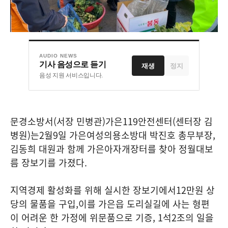
AUDIO NEWS
기사 음성으로 듣기
재생
정지
음성 지원 서비스입니다.
문경소방서
(
서장 민병관
)
가은
119
안전센터
(
센터장 김
병원
)
는
2
월
9
일 가은여성의용소방대 박진호 총무부장
,
김동희 대원과 함께 가은아자개장터를 찾아 정월대보
름 장보기를 가졌다
.
지역경제 활성화를 위해 실시한 장보기에서
12
만원 상
당의 물품을 구입
,
이를 가은읍 도리실길에 사는 형편
이 어려운 한 가정에 위문품으로 기증
, 1
석
2
조의 일을