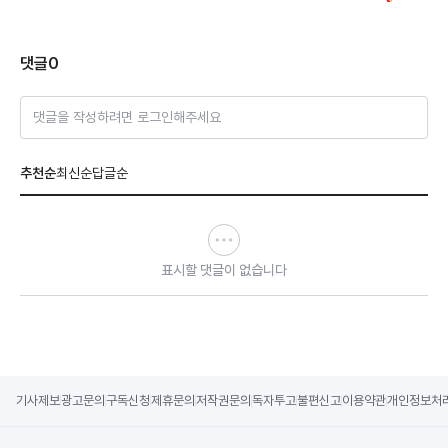
댓글
0
댓글을 작성하려면 로그인해주세요
추천순
최신순
답글순
표시할 댓글이 없습니다
기사제보
광고문의
구독신청
제휴문의
저작권문의
독자투고
불편신고
이용약관
개인정보처