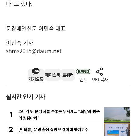
다
”
고 했다
.
문경매일신문 이민숙 대표
이민숙 기자
shms2015@daum.net
페이스북
트위터
카카오톡
밴드
URL복사
실시간 인기 기사
소나기 뒤 문경 하늘 수놓은 무지개… “희망과 행운
1
의 징검다리”
2
[인터뷰] 문경 출신 정연모 경희대 명예교수