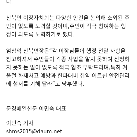
다
.
산북면 이장자치회는 다양한 안건을 논의해 소외된 주
민이 없도록 노력할 것이며
,
주민이 적극 참여하는 행
정이 되도록 노력하기로 했다
.
엄상익 산북면장은
“
각 이장님들이 행정 전달 사항을
참고하셔서 주민들이 각종 사업을 알지 못하여 신청하
지 못하는 일이 없도록 적극 협조 부탁드리며
,
특히 겨
울철 화재사고 예방과 한파대비 취약 어르신 안전관리
에 철저를 기해 달라
”
고 당부했다
.
문경매일신문 이민숙 대표
이민숙 기자
shms2015@daum.net