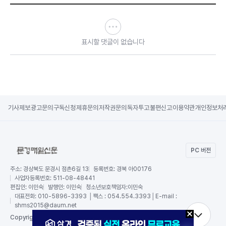
표시할 댓글이 없습니다
기사제보
광고문의
구독신청
제휴문의
저작권문의
독자투고
불편신고
이용약관
개인정보처
PC 버전
주소:
경상북도 문경시 점촌6길 13
등록번호:
경북 아00176
사업자등록번호:
511-08-48441
편집인:
이민숙
발행인:
이민숙
청소년보호책임자:
이민숙
대표전화:
010-5896-3393 │팩스 : 054.554.3393│E-mail :
shms2015@daum.net
RSS
Copy
right by 문경매일신문,
All Rights Reserved.