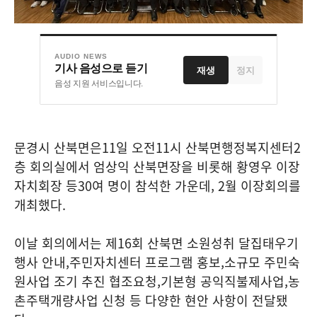
AUDIO NEWS
기사 음성으로 듣기
재생
정지
음성 지원 서비스입니다.
문경시 산북면은
11
일 오전
11
시 산북면행정복지센터
2
층 회의실에서 엄상익 산북면장을 비롯해 황영우 이장
자치회장 등
30
여 명이 참석한 가운데
, 2
월 이장회의를
개최했다
.
이날 회의에서는 제
16
회 산북면 소원성취 달집태우기
행사 안내
,
주민자치센터 프로그램 홍보
,
소규모 주민숙
원사업 조기 추진 협조요청
,
기본형 공익직불제사업
,
농
촌주택개량사업 신청 등 다양한 현안 사항이 전달됐