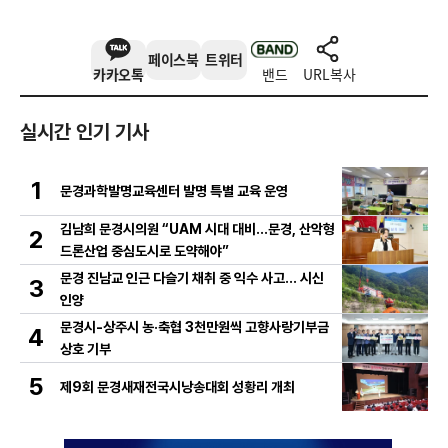
페이스북
트위터
카카오톡
밴드
URL복사
실시간 인기 기사
1
문경과학발명교육센터 발명 특별 교육 운영
김남희 문경시의원 “UAM 시대 대비…문경, 산악형
2
드론산업 중심도시로 도약해야”
문경 진남교 인근 다슬기 채취 중 익수 사고… 시신
3
인양
문경시-상주시 농·축협 3천만원씩 고향사랑기부금
4
상호 기부
5
제9회 문경새재전국시낭송대회 성황리 개최