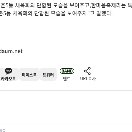
점촌
5
동 체육회의 단합된 모습을 보여주고
,
한마음축제라는 특
촌
5
동 체육회의 단합된 모습을 보여주자
”
고 말했다
.
표
daum.net
페이스북
트위터
카카오톡
밴드
URL복사
세요