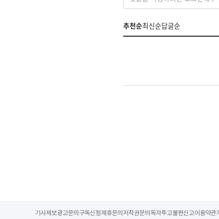
추천순
최신순
답글순
기사제보
광고문의
구독신청
제휴문의
저작권문의
독자투고
불편신고
이용약관