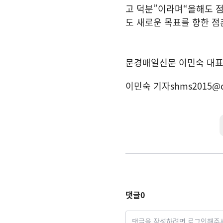
고 덕분
”
이라며
“
올해도 
도 새로운 목표를 향한 점
문경매일신문 이민숙 대
이민숙 기자
shms2015@
댓글
0
댓글을 작성하려면 로그인해주