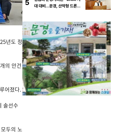
5
대 대비…문경, 산악형 드론산
업 중심도시로 도약해야”
025
년도 정
개의 안건
이루어졌다
.
에 솔선수
 모두의 노