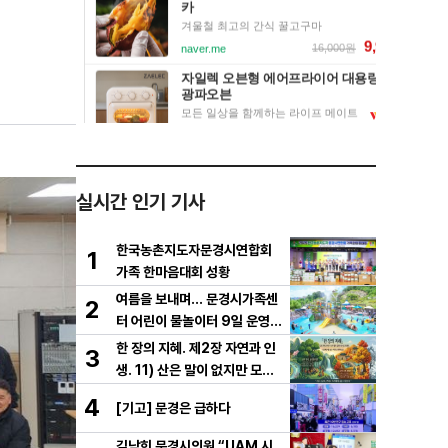
실시간 인기 기사
한국농촌지도자문경시연합회
1
가족 한마음대회 성황
여름을 보내며… 문경시가족센
2
터 어린이 물놀이터 9일 운영
마무리
한 장의 지혜. 제2장 자연과 인
3
생. 11) 산은 말이 없지만 모든
걸 가르친다
4
[기고] 문경은 급하다
김남희 문경시의원 “UAM 시