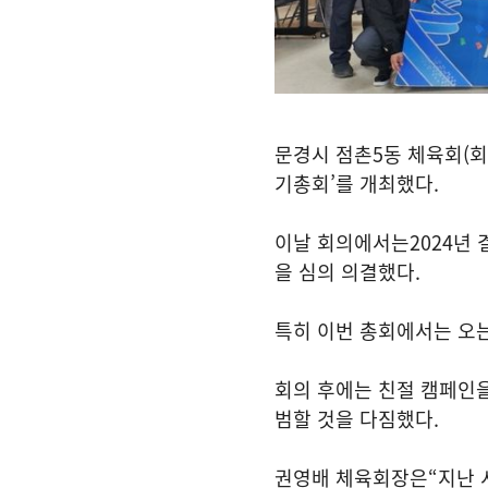
문경시 점촌
5
동 체육회
(
회
기총회
’
를 개최했다
.
이날 회의에서는
2024
년 
을 심의 의결했다
.
특히 이번 총회에서는 오
회의 후에는 친절 캠페인
범할 것을 다짐했다
.
권영배 체육회장은
“
지난 