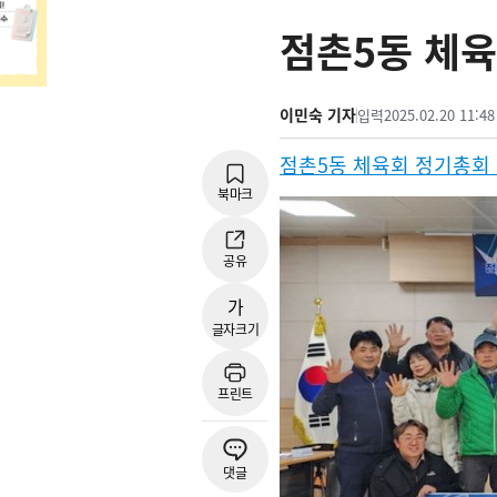
점촌5동 체육
이민숙 기자
입력
2025.02.20 11:48
점촌
5
동 체육회 정기총회
북마크
공유
가
글자크기
프린트
댓글