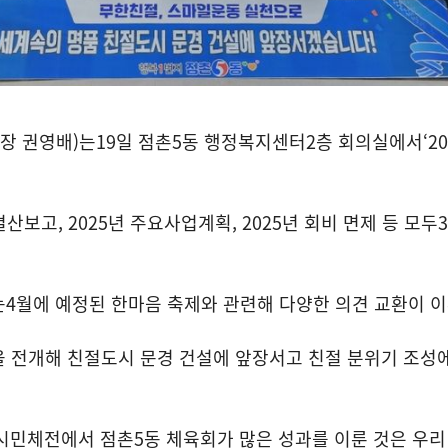
장 권영배
)
는
19
일 점촌
5
동 행정복지센터
2
층 회의실에서
‘2
결산보고
, 2025
년 주요사업계획
, 2025
년 회비 면제 등 모두
3
는
4
월에 예정된 한마음 축제와 관련해 다양한 의견 교환이 
을 전개해 친절도시 문경 건설에 앞장서고 친절 분위기 조성
시민체전에서 점촌
5
동 체육회가 많은 성과를 이룬 것은 우리