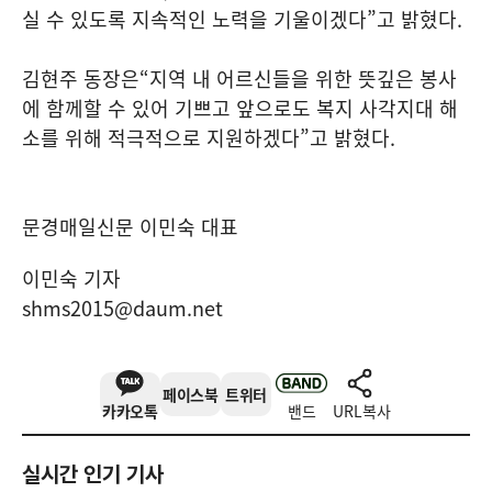
실 수 있도록 지속적인 노력을 기울이겠다
”
고 밝혔다
.
김현주 동장은
“
지역 내 어르신들을 위한 뜻깊은 봉사
에 함께할 수 있어 기쁘고 앞으로도 복지 사각지대 해
소를 위해 적극적으로 지원하겠다
”
고 밝혔다
.
문경매일신문 이민숙 대표
이민숙 기자
shms2015@daum.net
페이스북
트위터
카카오톡
밴드
URL복사
실시간 인기 기사