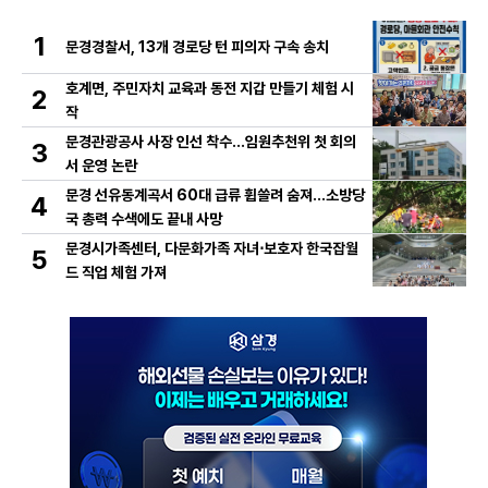
1
문경경찰서, 13개 경로당 턴 피의자 구속 송치
호계면, 주민자치 교육과 동전 지갑 만들기 체험 시
2
작
문경관광공사 사장 인선 착수…임원추천위 첫 회의
3
서 운영 논란
문경 선유동계곡서 60대 급류 휩쓸려 숨져…소방당
4
국 총력 수색에도 끝내 사망
문경시가족센터, 다문화가족 자녀⋅보호자 한국잡월
5
드 직업 체험 가져