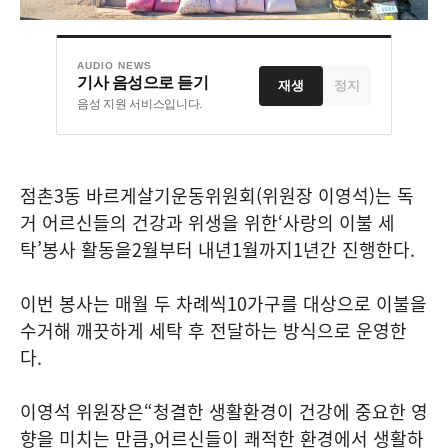
AUDIO NEWS
기사 음성으로 듣기
재생
정지
음성 지원 서비스입니다.
점촌
3
동 바르게살기운동위원회
(
위원장 이영석
)
는 독
거 어르신들의 건강과 위생을 위한
‘
사랑의 이불 세
탁
’
봉사 활동을
2
월부터 내년
1
월까지
1
년간 진행한다
.
이번 봉사는 매월 두 차례씩
10
가구를 대상으로 이불을
수거해 깨끗하게 세탁 후 전달하는 방식으로 운영한
다
.
이영석 위원장은
“
청결한 생활환경이 건강에 중요한 영
향을 미치는 만큼
,
어르신들이 쾌적한 환경에서 생활하