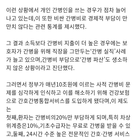
이런 상황에서 개인 간병인을 쓰는 경우가 점차 늘어
나고 있는데
,
이 또한 비싼 간병비로 경제적 부담이 만
만치 않다는 관련 통계를 제시했다
.
그 결과 소득보다 간병비 지출이 더 높은 경우에는 보
호자가 간병을 위해 직장을 그만두는
‘
간병 실직
’
사례
가 늘고 있으며
,
간병비 부담으로
‘
간병 파산
’
도 생소하
지 않은 상황이라고 진단했다
.
그러면서 정부가 매년
10
조원에 이르는 사적 간병비 문
제를 심각하게 인식하고 이를 해소하기 위해 건강보험
으로 간호간병통합서비스를 도입하게 됐다며
,
이 제도
는
첫째
,
환자는 간병비의
20%
만 부담하게 되며
,
특히 차상
위계층은
10%,
기초수급자는 무료로 간병을 받을 수 있
고
,
둘째
, 24
시간 수준 높은 전문적인 간호
·
간병 서비스