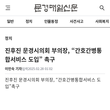
일반
정치
인물동정
사건사고
사회복지
정치
진후진 문경시의회 부의장, “간호간병통
합서비스 도입” 촉구
이민숙 기자
입력
2025.02.28 01:02
진후진 문경시의회 부의장
, “
간호간병통합서비스 도
입
”
촉구