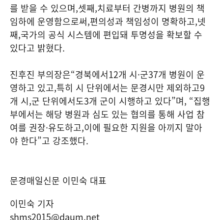
를 받을 수 있으며
,
셋째
,
치료부터 간병까지 병원의 책
임하에 운영함으로써
,
편의성과 책임성이 명확하고
,
넷
째
,
국가의 공식 시스템에 편입돼 투명성을 확보할 수
있다고 밝혔다
.
진후진 부의장은
“
경북에서
12
개 시
·
군
37
개 병원이 운
영하고 있고
,
특히 시 단위에서는 문경시만 제외하고
9
개 시
,
군 단위에서도
3
개 군이 시행하고 있다
”
며
, “
집행
부에서는 해당 병원과 심도 있는 협의를 통해 사업 참
여를 권장
·
유도하고
,
이에 필요한 지원을 아끼지 말아
야 한다
”
고 강조했다
.
문경매일신문 이민숙 대표
이민숙 기자
shms2015@daum.net