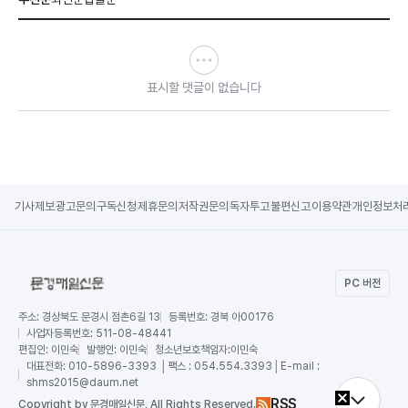
표시할 댓글이 없습니다
기사제보
광고문의
구독신청
제휴문의
저작권문의
독자투고
불편신고
이용약관
개인정보처
PC 버전
주소:
경상북도 문경시 점촌6길 13
등록번호:
경북 아00176
사업자등록번호:
511-08-48441
편집인:
이민숙
발행인:
이민숙
청소년보호책임자:
이민숙
대표전화:
010-5896-3393 │팩스 : 054.554.3393│E-mail :
shms2015@daum.net
RSS
Copy
right by 문경매일신문,
All Rights Reserved.