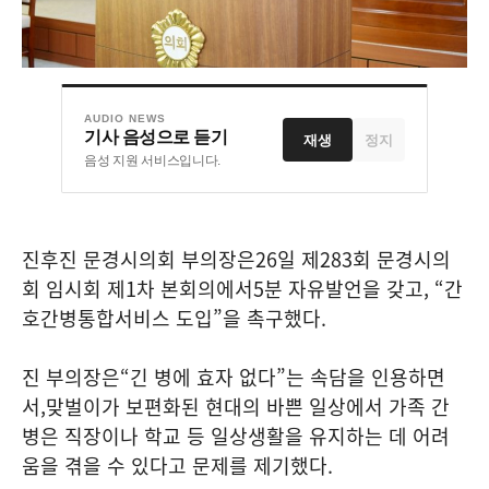
AUDIO NEWS
기사 음성으로 듣기
재생
정지
음성 지원 서비스입니다.
진후진 문경시의회 부의장은
26
일 제
283
회 문경시의
회 임시회 제
1
차 본회의에서
5
분 자유발언을 갖고
, “
간
호간병통합서비스 도입
”
을 촉구했다
.
진 부의장은
“
긴 병에 효자 없다
”
는 속담을 인용하면
서
,
맞벌이가 보편화된 현대의 바쁜 일상에서 가족 간
병은 직장이나 학교 등 일상생활을 유지하는 데 어려
움을 겪을 수 있다고 문제를 제기했다
.