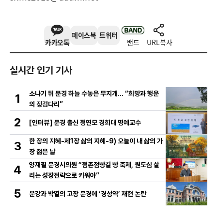
페이스북
트위터
카카오톡
밴드
URL복사
실시간 인기 기사
소나기 뒤 문경 하늘 수놓은 무지개… “희망과 행운
1
의 징검다리”
2
[인터뷰] 문경 출신 정연모 경희대 명예교수
한 장의 지혜-제1장 삶의 지혜-9) 오늘이 내 삶의 가
3
장 젊은 날
양재필 문경시의원 “점촌점빵길 빵 축제, 원도심 살
4
리는 성장전략으로 키워야”
5
운강과 박열의 고장 문경에 ‘경성역’ 재현 논란