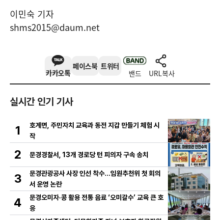
이민숙 기자
shms2015@daum.net
페이스북
트위터
카카오톡
밴드
URL복사
실시간 인기 기사
호계면, 주민자치 교육과 동전 지갑 만들기 체험 시
1
작
2
문경경찰서, 13개 경로당 턴 피의자 구속 송치
문경관광공사 사장 인선 착수…임원추천위 첫 회의
3
서 운영 논란
문경오미자·콩 활용 전통 음료 ‘오미갈수’ 교육 큰 호
4
응