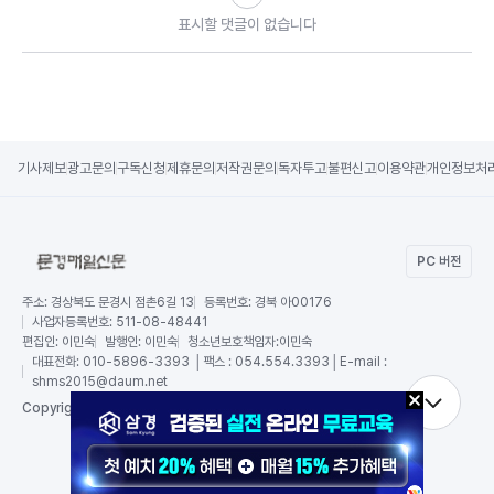
표시할 댓글이 없습니다
기사제보
광고문의
구독신청
제휴문의
저작권문의
독자투고
불편신고
이용약관
개인정보처
PC 버전
주소:
경상북도 문경시 점촌6길 13
등록번호:
경북 아00176
사업자등록번호:
511-08-48441
편집인:
이민숙
발행인:
이민숙
청소년보호책임자:
이민숙
대표전화:
010-5896-3393 │팩스 : 054.554.3393│E-mail :
shms2015@daum.net
RSS
Copy
right by 문경매일신문,
All Rights Reserved.