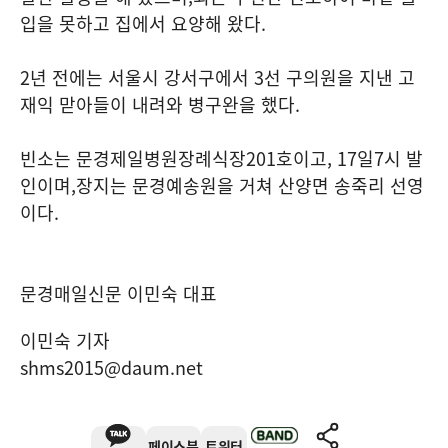
입을 못하고 집에서 요양해 왔다
.
2
년 전에는 서울시 강서구에서 3선 구의원을 지낸 고
재익 맏아들이 내려와 병구완을 했다
.
빈소는 문경제일병원장례식장
201
호이고
, 17
일
7
시 발
인이며
,
장지는 문경예송원을 거쳐 산양면 송죽리 선영
이다
.
문경매일신문 이민숙 대표
이민숙 기자
shms2015@daum.net
페이스북
트위터