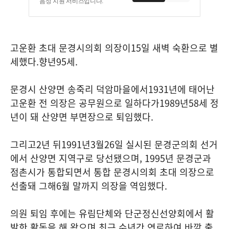
음성 지원 서비스입니다.
고운환 초대 문경시의회 의장이
15
일 새벽 숙환으로 별
세했다
.
향년
95
세
.
문경시 산양면 송죽리 덕암마을에서
1931
년에 태어난
고운환 전 의장은 공무원으로 일하다가
1989
년
58
세 정
년이 돼 산양면 부면장으로 퇴임했다
.
그리고
2
년 뒤
1991
년
3
월
26
일 실시된 문경군의회 선거
에서 산양면 지역구로 당선됐으며
, 1995
년 문경군과
점촌시가 통합되면서 통합 문경시의회 초대 의장으로
선출돼 그해
6
월 말까지 의장을 역임했다
.
의원 퇴임 후에는 유림단체와 단군정신선양회에서 활
발한 활동을 해 왔으며
,
최근 수년간 연로하여 바깥 출