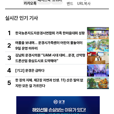
카카오톡
밴드
URL복사
실시간 인기 기사
1
한국농촌지도자문경시연합회 가족 한마음대회 성황
여름을 보내며… 문경시가족센터 어린이 물놀이터
2
9일 운영 마무리
김남희 문경시의원 “UAM 시대 대비…문경, 산악형
3
드론산업 중심도시로 도약해야”
4
[기고] 문경은 급하다
한 장의 지혜. 제2장 자연과 인생. 11) 산은 말이 없
5
지만 모든 걸 가르친다