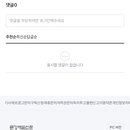
댓글
0
댓글을 작성하려면 로그인해주세요
추천순
최신순
답글순
표시할 댓글이 없습니다
기사제보
광고문의
구독신청
제휴문의
저작권문의
독자투고
불편신고
이용약관
개인정보처
PC 버전