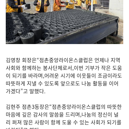
김영창 회장은
“
점촌중앙라이온스클럽은 언제나 지역
사회와 함께하는 봉사단체로서
,
이번 기부가 작은 도움
이 되기를 바라며
,
어려운 시기에 이웃들이 조금이라도
따뜻하게 지낼 수 있도록 앞으로도 나눔 활동을 이어
가겠다
”
고 말했다
.
김현주 점촌
3
동장은
“
점촌중앙라이온스클럽의 따뜻한
마음에 깊은 감사의 말씀을 드리며
,
나눔의 정신이 널
리 퍼져 많은 사람이 함께 도울 수 있는 사회가 되기를