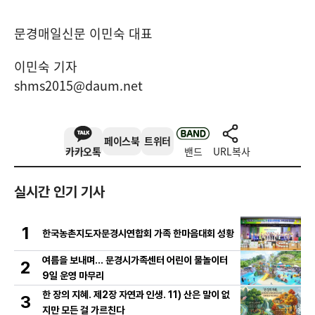
문경매일신문 이민숙 대표
이민숙 기자
shms2015@daum.net
페이스북
트위터
카카오톡
밴드
URL복사
실시간 인기 기사
1
한국농촌지도자문경시연합회 가족 한마음대회 성황
여름을 보내며… 문경시가족센터 어린이 물놀이터
2
9일 운영 마무리
한 장의 지혜. 제2장 자연과 인생. 11) 산은 말이 없
3
지만 모든 걸 가르친다