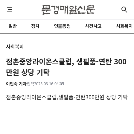
일반
정치
인물동정
사건사고
사회복지
사회복지
점촌중앙라이온스클럽, 생필품-연탄 300
만원 상당 기탁
이민숙 기자
입력
2025.03.16 04:05
점촌중앙라이온스클럽
,
생필품
-
연탄
300
만원 상당 기탁