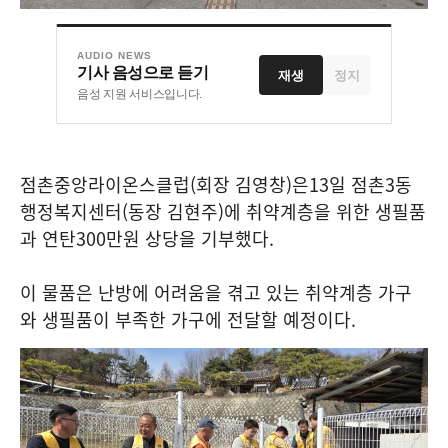
AUDIO NEWS
기사 음성으로 듣기
재생
정지
음성 지원 서비스입니다.
점촌중앙라이온스클럽
(
회장 김영창
)
은
13
일 점촌
3
동
행정복지센터
(
동장 김현주
)
에 취약계층을 위한 생필품
과 연탄
300
만원 상당을 기부했다
.
이 물품은 난방에 어려움을 겪고 있는 취약계층 가구
와 생필품이 부족한 가구에 전달할 예정이다
.