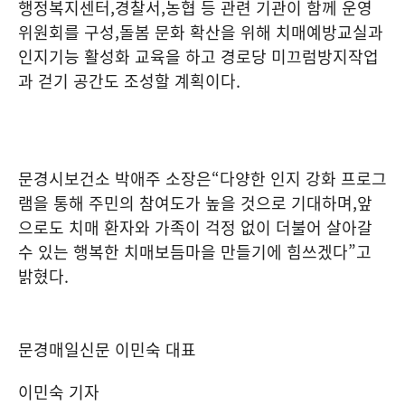
행정복지센터
,
경찰서
,
농협 등 관련 기관이 함께 운영
위원회를 구성
,
돌봄 문화 확산을 위해 치매예방교실과
인지기능 활성화 교육을 하고 경로당 미끄럼방지작업
과 걷기 공간도 조성할 계획이다
.
문경시보건소 박애주 소장은
“
다양한 인지 강화 프로그
램을 통해 주민의 참여도가 높을 것으로 기대하며
,
앞
으로도 치매 환자와 가족이 걱정 없이 더불어 살아갈
수 있는 행복한 치매보듬마을 만들기에 힘쓰겠다
”
고
밝혔다
.
문경매일신문 이민숙 대표
이민숙 기자