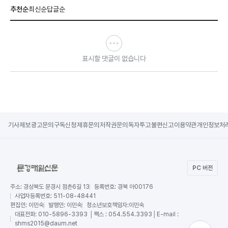
추천순
최신순
답글순
표시할 댓글이 없습니다
기사제보
광고문의
구독신청
제휴문의
저작권문의
독자투고
불편신고
이용약관
개인정보처
PC 버전
주소:
경상북도 문경시 점촌6길 13
등록번호:
경북 아00176
사업자등록번호:
511-08-48441
편집인:
이민숙
발행인:
이민숙
청소년보호책임자:
이민숙
대표전화:
010-5896-3393 │팩스 : 054.554.3393│E-mail :
shms2015@daum.net