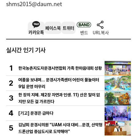
shms2015@daum.net
페이스북
트위터
카카오톡
밴드
URL복사
실시간 인기 기사
1
한국농촌지도자문경시연합회 가족 한마음대회 성황
여름을 보내며… 문경시가족센터 어린이 물놀이터
2
9일 운영 마무리
한 장의 지혜. 제2장 자연과 인생. 11) 산은 말이 없
3
지만 모든 걸 가르친다
4
[기고] 문경은 급하다
김남희 문경시의원 “UAM 시대 대비…문경, 산악형
5
드론산업 중심도시로 도약해야”