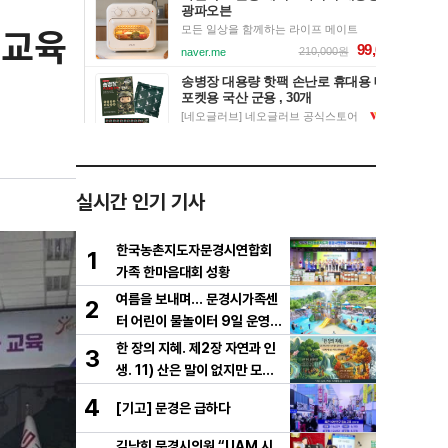
 교육
실시간 인기 기사
한국농촌지도자문경시연합회
1
가족 한마음대회 성황
여름을 보내며… 문경시가족센
2
터 어린이 물놀이터 9일 운영
마무리
한 장의 지혜. 제2장 자연과 인
3
생. 11) 산은 말이 없지만 모든
걸 가르친다
4
[기고] 문경은 급하다
김남희 문경시의원 “UAM 시