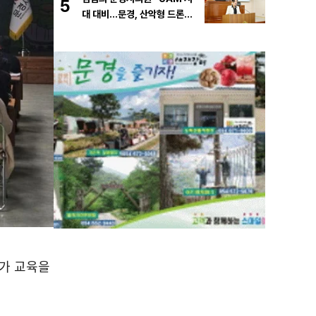
5
대 대비…문경, 산악형 드론산
업 중심도시로 도약해야”
문가 교육을