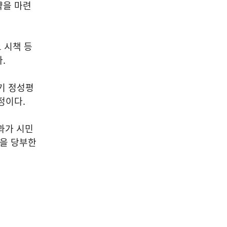
략을 마련
 시책 등
다
.
기 정성평
예정이다
.
과가 시민
것을 당부한