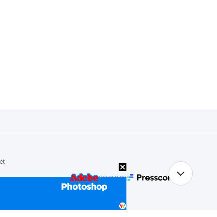
et
POWERED BY