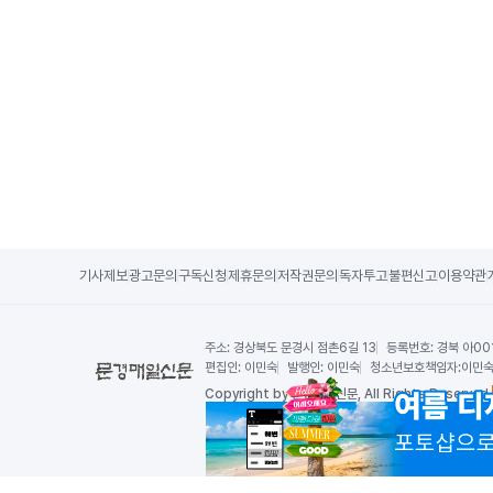
기사제보
광고문의
구독신청
제휴문의
저작권문의
독자투고
불편신고
이용약관
주소:
경상북도 문경시 점촌6길 13
등록번호:
경북 아00
편집인:
이민숙
발행인:
이민숙
청소년보호책임자:
이민
Copy
right by 문경매일신문,
All Rights Reserved.