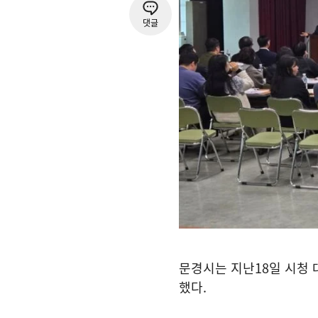
댓글
문경시는 지난
18
일 시청
했다
.