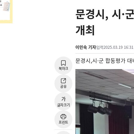
문경시, 시·
개최
이민숙 기자
입력
2025.03.19 16:31
문경시
,
시
·
군 합동평가 대
북마크
공유
가
글자크기
프린트