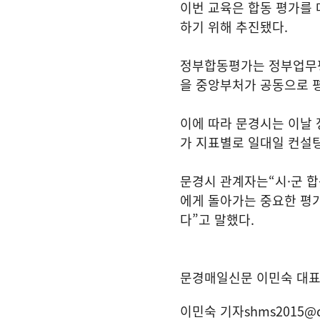
이번 교육은 합동 평가를
하기 위해 추진됐다
.
정부합동평가는 정부업무평
을 중앙부처가 공동으로 
이에 따라 문경시는 이날 
가 지표별로 일대일 컨설
문경시 관계자는
“
시
·
군 
에게 돌아가는 중요한 평
다
”
고 말했다
.
문경매일신문 이민숙 대
이민숙 기자
shms2015@