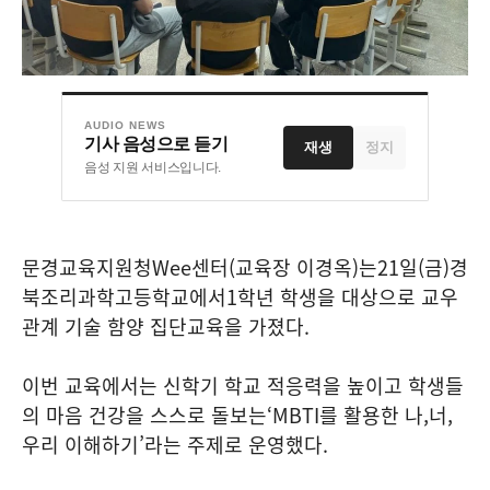
AUDIO NEWS
기사 음성으로 듣기
재생
정지
음성 지원 서비스입니다.
문경교육지원청
Wee
센터
(
교육장 이경옥
)
는
21
일
(
금
)
경
북조리과학고등학교에서
1
학년 학생을 대상으로 교우
관계 기술 함양 집단교육을 가졌다
.
이번 교육에서는 신학기 학교 적응력을 높이고 학생들
의 마음 건강을 스스로 돌보는
‘MBTI
를 활용한 나
,
너
,
우리 이해하기
’
라는 주제로 운영했다
.