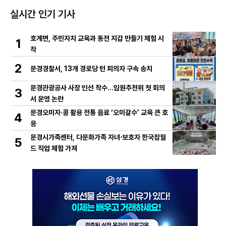
실시간 인기 기사
호계면, 주민자치 교육과 동전 지갑 만들기 체험 시
1
작
2
문경경찰서, 13개 경로당 턴 피의자 구속 송치
문경관광공사 사장 인선 착수…임원추천위 첫 회의
3
서 운영 논란
문경오미자·콩 활용 전통 음료 ‘오미갈수’ 교육 큰 호
4
응
문경시가족센터, 다문화가족 자녀⋅보호자 한국잡월
5
드 직업 체험 가져