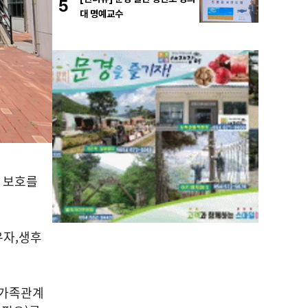
5
대 명예교수
 보호를
우자
,
생후
가족관계