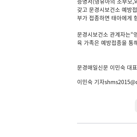
증명서
(
영유아의 조부모
,
갖고 문경시보건소 예방접
부가 접종하면 태아에게 
문경시보건소 관계자는
“
육 가족은 예방접종을 통해
문경매일신문 이민숙 대
이민숙 기자
shms2015@