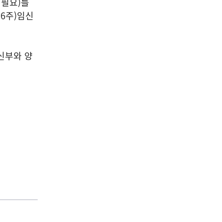
 필요
)
를
36
주
)
임신
신부와 양