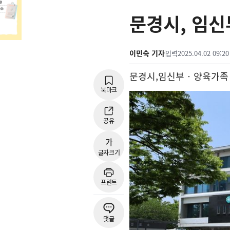
문경시, 임
이민숙 기자
입력
2025.04.02 09:20
문경시
,
임신부
‧
양육가족
북마크
공유
가
글자크기
프린트
댓글