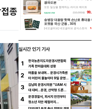
방접종
실시간 인기 기사
한국농촌지도자문경시연합회
1
가족 한마음대회 성황
여름을 보내며… 문경시가족센
2
터 어린이 물놀이터 9일 운영
마무리
김남희 문경시의원 “UAM 시
3
대 대비…문경, 산악형 드론산
업 중심도시로 도약해야”
문경경찰서, 피서지 안전부터
4
청소년 치안 체험까지…
[인터뷰] 문경 출신 정연모 경희