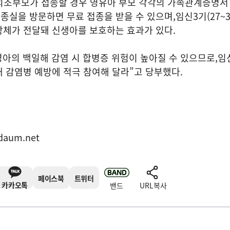
외조부모가 접종할 경우 영유아 부모 각각의 가족관계증명서
종실을 방문하면 무료 접종을 받을 수 있으며
,
임신
3
기
(27~
항체가 전달돼 신생아를 보호하는 효과가 있다
.
영아의 백일해 감염 시 합병증 위험이 높아질 수 있으므로
,
임
 감염병 예방에 적극 참여해 달라
”
고 당부했다
.
표
daum.net
페이스북
트위터
카카오톡
밴드
URL복사