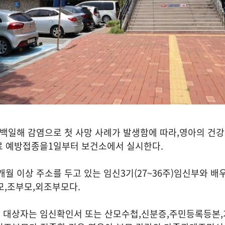
 백일해 감염으로 첫 사망 사례가 발생함에 따라
,
영아의 건강
료 예방접종을
1
일부터 보건소에서 실시한다
.
개월 이상 주소를 두고 있는 임신
3
기
(27~36
주
)
임신부와 배
모
,
조부모
,
외조부모다
.
 대상자는 임신확인서 또는 산모수첩
,
신분증
,
주민등록등본
,