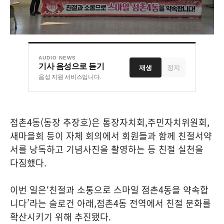
AUDIO NEWS
기사 음성으로 듣기
재생
정지
음성 지원 서비스입니다.
점촌
4
동
(
동장 추장호
)
은 통장자치회
,
주민자치위원회
,
새마을회 등이 자체 회의에서 회원들과 함께 친절서약
서를 낭독하고 기념사진을 촬영하는 등 친절 실천을
다짐했다
.
이번 일은
‘
친절과 소통으로 스마일 점촌
4
동을 약속합
니다
’
라는 슬로건 아래
,
점촌
4
동 전역에서 친절 문화를
확산시키기 위해 추진됐다
.