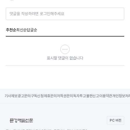
댓글을 작성하려면 로그인해주세요
추천순
최신순
답글순
표시할 댓글이 없습니다
기사제보
광고문의
구독신청
제휴문의
저작권문의
독자투고
불편신고
이용약관
개인정보처
PC 버전