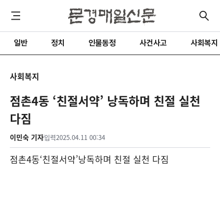
일반
정치
인물동정
사건사고
사회복지
사회복지
점촌4동 ‘친절서약’ 낭독하며 친절 실천
다짐
이민숙 기자
입력
2025.04.11 00:34
점촌
4
동
‘
친절서약
’
낭독하며 친절 실천 다짐