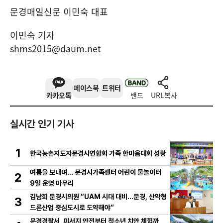
문경매일신문 이민숙 대표
이민숙 기자
shms2015@daum.net
페이스북
트위터
카카오톡
밴드
URL복사
실시간 인기 기사
1
한국농촌지도자문경시연합회 가족 한마음대회 성황
여름을 보내며… 문경시가족센터 어린이 물놀이터
2
9일 운영 마무리
김남희 문경시의원 “UAM 시대 대비…문경, 산악형
3
드론산업 중심도시로 도약해야”
문경경찰서, 피서지 안전부터 청소년 치안 체험까