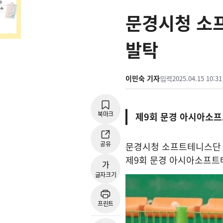
문경시청 소
발탁
이민숙 기자
입력
2025.04.15 10:31
북마크
제9회 문경 아시아소
공유
문경시청 소프트테니스단 
제
9
회 문경 아시아소프트
가
글자크기
프린트