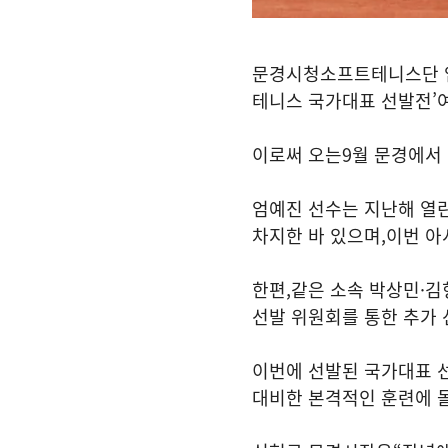
문경시청소프트테니스단 
테니스 국가대표 선발전
’
이로써 오는
9
월 문경에서
엄예진 선수는 지난해 열린
차지한 바 있으며
,
이번 아
한편
,
같은 소속 박상민
·
김
선발 위원회를 통한 추가
이번에 선발된 국가대표 
대비한 본격적인 훈련에 