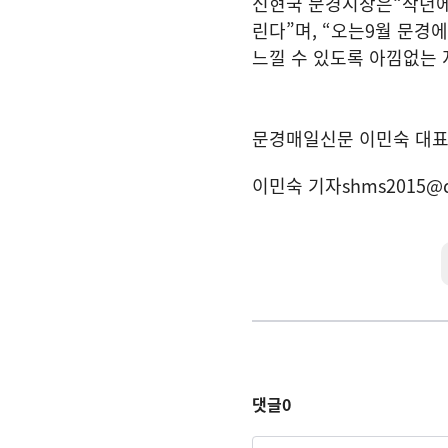
신현국 문경시장은
“
작년에
린다
”
며
, “
오는
9
월 문경
느낄 수 있도록 아낌없는
문경매일신문 이민숙 대
이민숙 기자
shms2015@
댓글
0