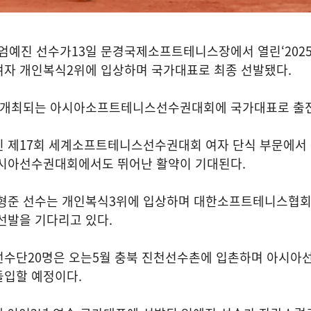
엄예진 선수가
13
일 문경국제소프트테니스장에서 열린
‘202
여자 개인복식
2
위에 입상하며 국가대표로 최종 선발됐다
.
 개최되는 아시아소프트테니스선수권대회에 국가대표로 출
 제
17
회 세계소프트테니스선수권대회 여자 단식 부문에서
시아선수권대회에서도 뛰어난 활약이 기대된다
.
형준 선수는 개인복식
3
위에 입상하며 대한소프트테니스협회
 선발을 기다리고 있다
.
선수단
20
명은 오는
5
월 충북 진천선수촌에 입촌하며 아시아
돌입할 예정이다
.