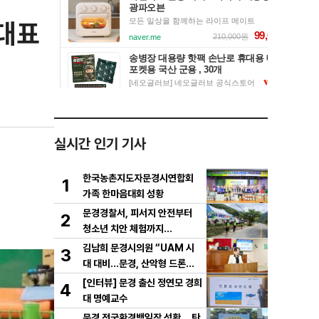
대표
실시간 인기 기사
한국농촌지도자문경시연합회
1
가족 한마음대회 성황
문경경찰서, 피서지 안전부터
2
청소년 치안 체험까지…
김남희 문경시의원 “UAM 시
3
대 대비…문경, 산악형 드론산
업 중심도시로 도약해야”
[인터뷰] 문경 출신 정연모 경희
4
대 명예교수
문경 전국환경백일장 성황… 탄