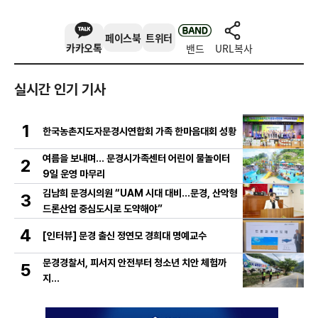
페이스북
트위터
카카오톡
밴드
URL복사
실시간 인기 기사
1
한국농촌지도자문경시연합회 가족 한마음대회 성황
여름을 보내며… 문경시가족센터 어린이 물놀이터
2
9일 운영 마무리
김남희 문경시의원 “UAM 시대 대비…문경, 산악형
3
드론산업 중심도시로 도약해야”
4
[인터뷰] 문경 출신 정연모 경희대 명예교수
문경경찰서, 피서지 안전부터 청소년 치안 체험까
5
지…