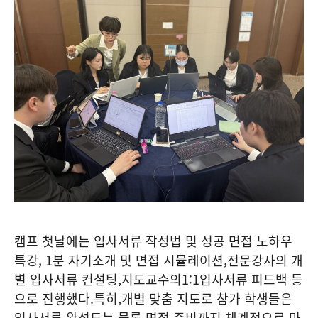
캠프 첫날에는 입사서류 작성법 및 성공 면접 노하우
특강
, 1
분 자기소개 및 면접 시뮬레이션
,
전문강사의 개
별 입사서류 컨설팅
,
지도교수의
1:1
입사서류 피드백 등
으로 진행했다
.
특히
,
개별 맞춤 지도로 참가 학생들은
입사서류 완성도는 물론 면접 준비까지 체계적으로 마