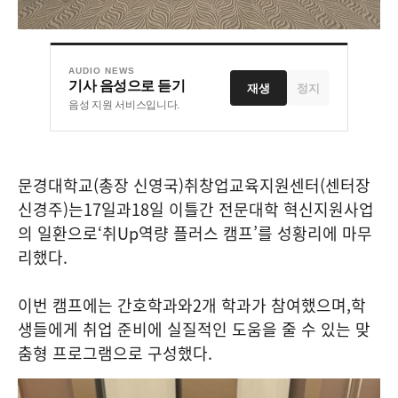
AUDIO NEWS
기사 음성으로 듣기
재생
정지
음성 지원 서비스입니다.
문경대학교
(
총장 신영국
)
취창업교육지원센터
(
센터장
신경주
)
는
17
일과
18
일 이틀간 전문대학 혁신지원사업
의 일환으로
‘
취
Up
역량 플러스 캠프
’
를 성황리에 마무
리했다
.
이번 캠프에는 간호학과와
2
개 학과가 참여했으며
,
학
생들에게 취업 준비에 실질적인 도움을 줄 수 있는 맞
춤형 프로그램으로 구성했다
.