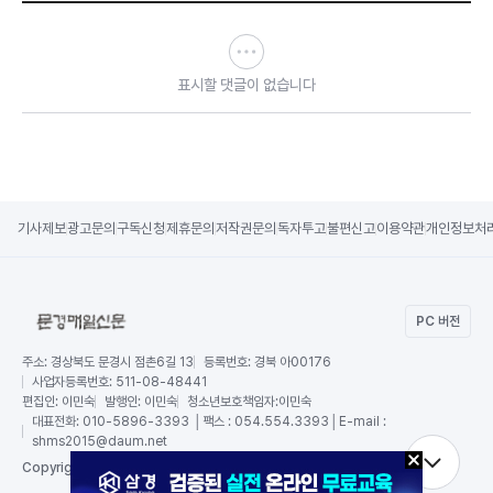
표시할 댓글이 없습니다
기사제보
광고문의
구독신청
제휴문의
저작권문의
독자투고
불편신고
이용약관
개인정보처
PC 버전
주소:
경상북도 문경시 점촌6길 13
등록번호:
경북 아00176
사업자등록번호:
511-08-48441
편집인:
이민숙
발행인:
이민숙
청소년보호책임자:
이민숙
대표전화:
010-5896-3393 │팩스 : 054.554.3393│E-mail :
shms2015@daum.net
RSS
Copy
right by 문경매일신문,
All Rights Reserved.