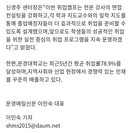
신경주 센터장은
“
이번 취업캠프는 전문 강사의 면접
컨설팅을 강화하고
,
각 학과 지도교수와의 밀착 지도를
통해 졸업예정자들이 더 효과적으로 취업을 준비할 수
있도록 설계했으며
,
앞으로도 학생들의 성공적인 취업
을 위한 실전 중심의 취업 프로그램을 지속 운영하겠
다
”
고 밝혔다
.
한편
,
문경대학교는 최근
5
년간 평균 취업률
78.9%
를
달성하며
,
지역사회와 산업 현장에서 경쟁력 있는 인재
를 꾸준히 배출하고 있다
.
문경매일신문 이민숙 대표
이민숙 기자
shms2015@daum.net