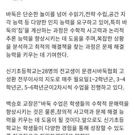
바둑은 단순한 놀이를 넘어 수읽기
,
전략 수립
,
공간 지
각 능력 등 다양한 인지 능력을 요구하고 있어
,
특히 바
둑의
‘
집
’
을 계산하는 과정은 수학적 사고력과 논리적
추론 능력을 향상시키는 데 도움을 주며
,
복잡한 상황
을 분석하고 최적의 해결책을 찾는 과정은 문제 해결
능력을 키우는 데 기여한다
.
신기초등학교는
28
명의 전교생이 문경시바둑협회 고
성환 전무이사의 지도로 매주 월요일
1~2
학년군
, 3~4
학년군
, 5~6
학년군이
2
차시씩 수업을 진행하고 있다
.
백승호 교장은
“
바둑 수업은 학생들의 수학적 문해력을
향상시키는 것은 물론
,
창의적 사고력과 문제 해결 능
력을 키우는 데 도움이 될 것이다
.
앞으로도 신기초등
학교는 학생들이 다양한 경험을 통해 성장할 수 있도