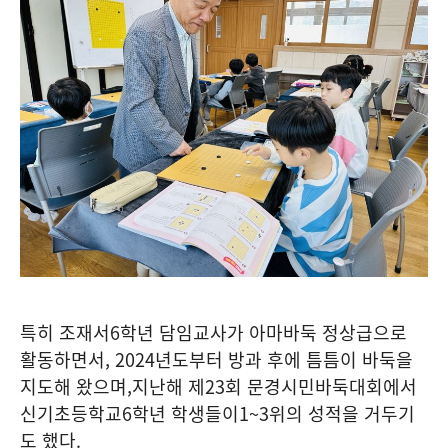
특히 조재서
6
학년 담임교사가 아마바둑 정상급으로
활동하면서
, 2024
년도부터 방과 후에 틈틈이 바둑을
지도해 왔으며
,
지난해 제
23
회 문경시민바둑대회에서
신기초등학교
6
학년 학생들이
1~3
위의 성적을 거두기
도 했다
.