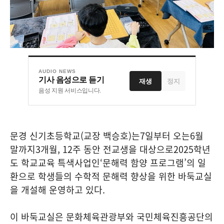
AUDIO NEWS
기사 음성으로 듣기
재생
정지
음성 지원 서비스입니다.
문경 신기초등학교
(
교장 백승호
)
는
7
일부터 오는
6
월
말까지
3
개월
, 12
주 동안 전교생을 대상으로
2025
학년
도 학교교육 특색사업인
‘
문해력 함양 프로그램
’
의 일
환으로 학생들의 수학적 문해력 향상을 위한 바둑교실
을 개설해 운영하고 있다
.
이 바둑교실은 문화체육관광부와 국민체육진흥공단의