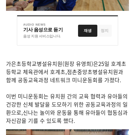
AUDIO NEWS
기사 음성으로 듣기
재생
정지
음성 지원 서비스입니다.
가은초등학교병설유치원
(
원장 유영희
)
은
25
일 호계초
등학교 체육관에서 호계초
,
점촌중앙초병설유치원과
함께 공동교육과정 네트워크 미니운동회를 가졌다
.
이번 미니운동회는 유치원 간의 교육 협력과 유아들의
건강한 신체 발달을 도모하기 위한 공동교육과정의 일
환으로
,
신나는 놀이와 운동을 통해 유아들이 협동심과
자신감을 기를 수 있도록 했다
.