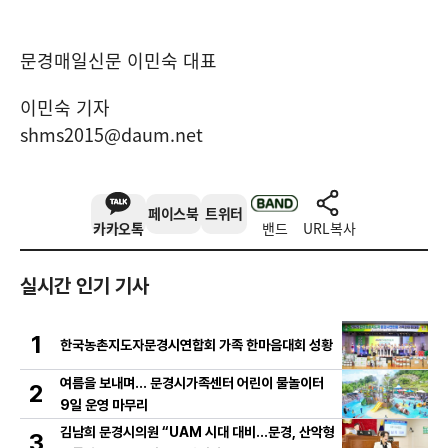
문경매일신문 이민숙 대표
이민숙 기자
shms2015@daum.net
페이스북
트위터
카카오톡
밴드
URL복사
실시간 인기 기사
1
한국농촌지도자문경시연합회 가족 한마음대회 성황
여름을 보내며… 문경시가족센터 어린이 물놀이터
2
9일 운영 마무리
김남희 문경시의원 “UAM 시대 대비…문경, 산악형
3