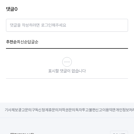
댓글
0
댓글을 작성하려면 로그인해주세요
추천순
최신순
답글순
표시할 댓글이 없습니다
기사제보
광고문의
구독신청
제휴문의
저작권문의
독자투고
불편신고
이용약관
개인정보처