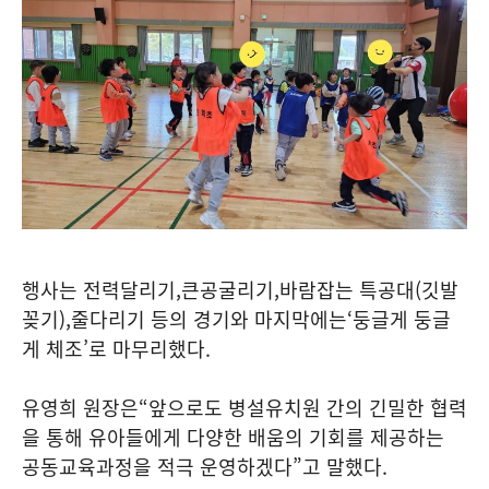
행사는 전력달리기
,
큰공굴리기
,
바람잡는 특공대
(
깃발
꽂기
),
줄다리기 등의 경기와 마지막에는
‘
둥글게 둥글
게 체조
’
로 마무리했다
.
유영희 원장은
“
앞으로도 병설유치원 간의 긴밀한 협력
을 통해 유아들에게 다양한 배움의 기회를 제공하는
공동교육과정을 적극 운영하겠다
”
고 말했다
.