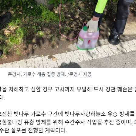
문경시, 가로수 해충 집중 방제. /문경시 제공
을 저해하고 심할 경우 고사까지 유발해 도시 경관 훼손은 
다
.
모전천 벚나무 가로수 구간에 벚나무사향하늘소 유충 방제를
국흰불나방 유충 방제를 위해 수간주사 작업을 추진 중이며
,
 수관 살포를 진행할 계획이다
.