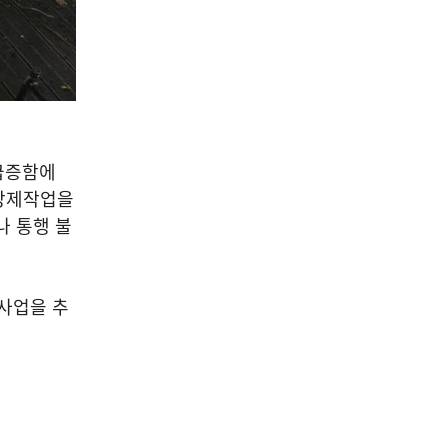
급증함에
 방제작업을
나 통행 불
사업을 추