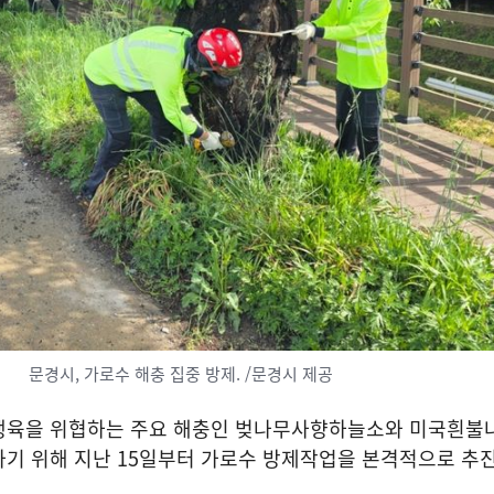
문경시, 가로수 해충 집중 방제. /문경시 제공
생육을 위협하는 주요 해충인 벚나무사향하늘소와 미국흰불나
하기 위해 지난
15
일부터 가로수 방제작업을 본격적으로 추