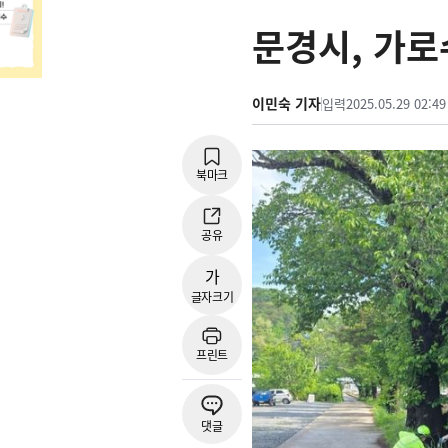
문경시, 가로
이민숙 기자
입력
2025.05.29 02:49
북마크
공유
가
글자크기
프린트
댓글