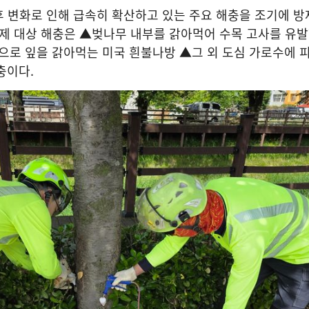
 변화로 인해 급속히 확산하고 있는 주요 해충을 조기에 방
제 대상 해충은 ▲벚나무 내부를 갉아먹어 수목 고사를 유
로 잎을 갉아먹는 미국 흰불나방 ▲그 외 도심 가로수에 
충이다
.