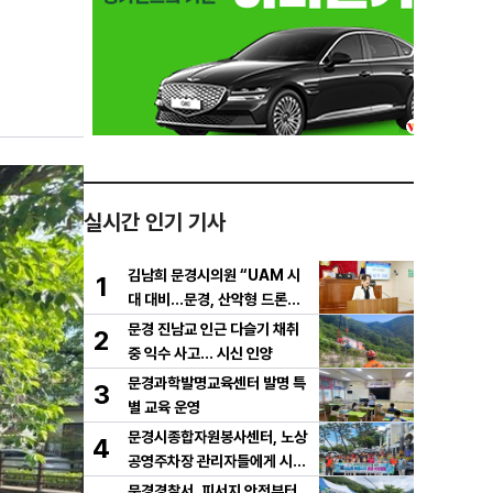
실시간 인기 기사
김남희 문경시의원 “UAM 시
1
대 대비…문경, 산악형 드론산
업 중심도시로 도약해야”
문경 진남교 인근 다슬기 채취
2
중 익수 사고… 시신 인양
문경과학발명교육센터 발명 특
3
별 교육 운영
문경시종합자원봉사센터, 노상
4
공영주차장 관리자들에게 시원
한 물품 지원
문경경찰서, 피서지 안전부터