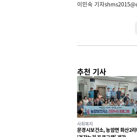
이민숙 기자
shms2015@
추천 기사
사회복지
문경시보건소, 농암면 화산2
‘건강누리 프로그램’ 개강