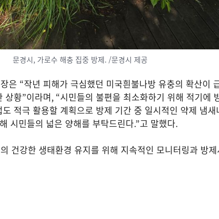
문경시, 가로수 해충 집중 방제. /문경시 제공
과장은
“
작년 피해가 극심했던 미국흰불나방 유충의 확산이 
한 상황
”
이라며
, “
시민들의 불편을 최소화하기 위해 적기에
도 적극 활용할 계획으로 방제 기간 중 일시적인 약제 냄새
대해 시민들의 넓은 양해를 부탁드린다
.”
고 말했다
.
의 건강한 생태환경 유지를 위해 지속적인 모니터링과 방제