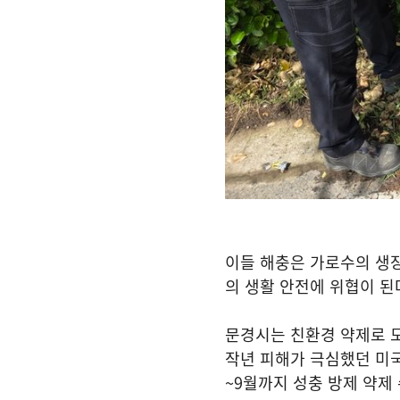
이들 해충은 가로수의 생장
의 생활 안전에 위협이 된
문경시는 친환경 약제로 
작년 피해가 극심했던 미
~9
월까지 성충 방제 약제