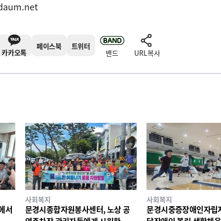
daum.net
페이스북
트위터
카카오톡
밴드
URL복사
사회복지
사회복지
리에서
문경시종합자원봉사센터, 노상 공
문경시중증장애인자립지
영주차장 관리자들에게 시원한 물품
달장애인 볼링 생활체육