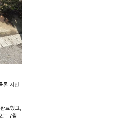
물론 시민
 완료했고
,
오는
7
월