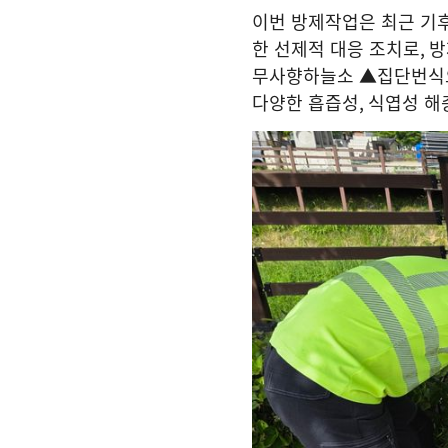
이번 방제작업은 최근 기후
한 선제적 대응 조치로
,
방
무사향하늘소 ▲집단번식으
다양한 흡즙성
,
식엽성 해