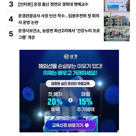
3
[인터뷰] 문경 출신 정연모 경희대 명예교수
문경관광공사 사장 인선 착수…임원추천위 첫 회의
4
서 운영 논란
문경시보건소, 농암면 화산2리에서 ‘건강누리 프로
5
그램’ 개강