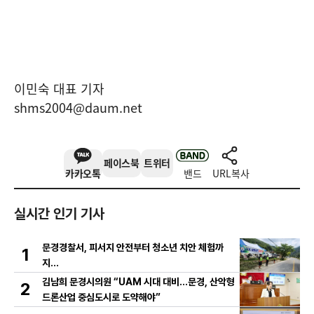
이민숙 대표 기자
shms2004@daum.net
페이스북
트위터
카카오톡
밴드
URL복사
실시간 인기 기사
문경경찰서, 피서지 안전부터 청소년 치안 체험까
1
지…
김남희 문경시의원 “UAM 시대 대비…문경, 산악형
2
드론산업 중심도시로 도약해야”