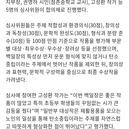
지부장
,
권영하 시인
(
점촌중학교 교사
),
고성환 작가 등
5
명의 심사위원이 합의제로 진행했다
.
심사위원들은 주제 적합성과 환경의식
(30
점
),
창의성
과 독창성
(30
점
),
문학적 완성도
(30
점
),
형식과 분량 준
수
(10
점
)
등
100
점 만점 기준으로 작품을 평가해 부문
별 대상
·
최우수상
·
우수상
·
장려상 등을 선정했으며
,
백일장의 특성상 먼저 운문 형식에 맞지 않거나 탄소
중립이라는 주제에서 벗어난 작품을 제외한 뒤
,
창의성
과 표현력
,
문학적 구성력을 중심으로 최종 수상작을
가려냈다
.
심사에 참여한 고성환 작가는
“
이번 백일장은 좋은 작
품이 많았고 특히 초등부 학생들의 꾸밈없는 시가 큰
감동을 줬다
”
며
“
일반부 대상작은 재활용품을 모으는
노인의 일상을 통해 탄소중립이라는 주제를 자연스럽
고 따뜻하게 형상화한 점이 뛰어났다
”
고 평가했다
.