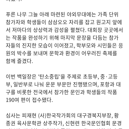
푸른 나무 그늘 아래 마련된 야외무대에는 가족 단위
참가자와 학생들이 삼삼오오 자리를 잡고 원고지 앞에
서 저마다의 상상력과 감성을 펼쳤다
.
대회장 곳곳에서
는 작품을 완성하기 위해 마지막 문장을 다듬는 참가
자들의 진지한 모습이 이어졌고
,
학부모와 시민들은 응
원의 박수를 보내며 문학과 환경이 어우러진 축제를
함께 즐겼다
.
이번 백일장은
'
탄소중립
'
을 주제로 초등부
,
중
·
고등
부
,
일반부로 나눠 운문 부문만 진행됐으며
,
포항과 대
구를 비롯한 전국에서 참가한 문인과 학생들의 작품
190
여 편이 접수됐다
.
심사는 피재현
(
사
)
한국작가회의 대구경북지부장
,
황
종권 육사문학관 상주작가
,
신현련 한국문인협회 문경