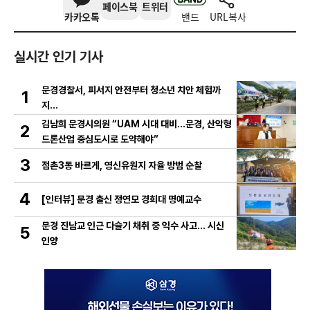
페이스북
트위터
카카오톡
밴드
URL복사
실시간 인기 기사
문경경찰서, 피서지 안전부터 청소년 치안 체험까
1
지…
김남희 문경시의원 “UAM 시대 대비…문경, 산악형
2
드론산업 중심도시로 도약해야”
3
점촌3동 바르게, 영신유원지 자율 방범 순찰
4
[인터뷰] 문경 출신 정연모 경희대 명예교수
문경 진남교 인근 다슬기 채취 중 익수 사고… 시신
5
인양