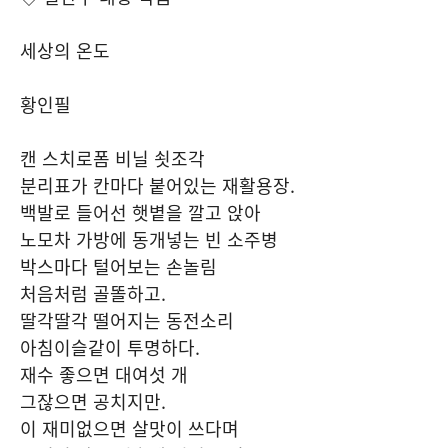
세상의 온도
황인필
캔 스치로폼 비닐 쇳조각
분리표가 칸마다 붙어있는 재활용장
.
백발로 들어선 햇볕을 깔고 앉아
노모차 가방에 동개넣는 빈 소주병
박스마다 털어보는 손놀림
처음처럼 골똘하고
.
딸각딸각 떨어지는 동전소리
아침이슬같이 투명하다
.
재수 좋으면 대여섯 개
그잖으면 공치지만
.
이 재미없으면 살맛이 쓰다며