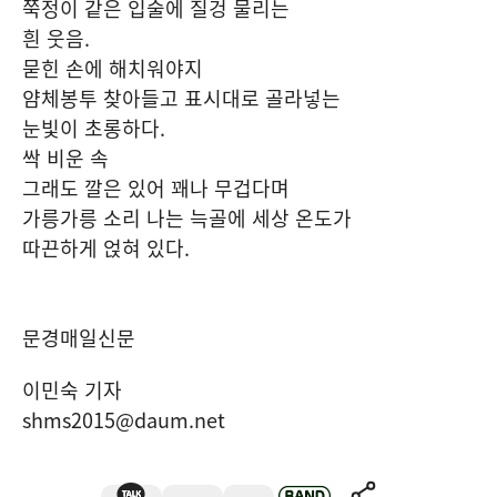
쭉정이 같은 입술에 질겅 물리는
흰 웃음
.
묻힌 손에 해치워야지
얌체봉투 찾아들고 표시대로 골라넣는
눈빛이 초롱하다
.
싹 비운 속
그래도 깔은 있어 꽤나 무겁다며
가릉가릉 소리 나는 늑골에 세상 온도가
따끈하게 얹혀 있다
.
문경매일신문
이민숙 기자
shms2015@daum.net