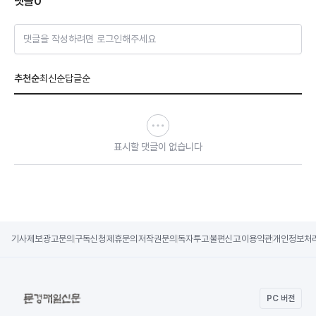
댓글
0
댓글을 작성하려면 로그인해주세요
추천순
최신순
답글순
표시할 댓글이 없습니다
기사제보
광고문의
구독신청
제휴문의
저작권문의
독자투고
불편신고
이용약관
개인정보처
PC 버전