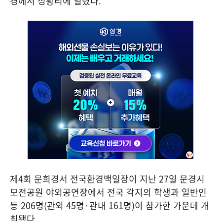
경에서 성황리에 열렸다
.
제
4
회 문희경서 전국환경백일장이 지난
27
일 문경시
모전공원 야외공연장에서 전국 각지의 학생과 일반인
등
206
명
(
관외
45
명
·
관내
161
명
)
이 참가한 가운데 개
최됐다
.