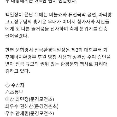
부 대상에게는
200
만 원이 전달됐다
.
백일장이 끝난 뒤에는 버블쇼와 퓨전국악 공연
,
아리랑
고고장구팀의 흥겨운 무대가 이어져 참가자와 시민들
에게 또 다른 즐거움을 선사하며 축제 분위기를 한층
끌어올렸다
.
한편 문희경서 전국환경백일장은 제
2
회 대회부터 기
후에너지환경부 후원 명칭 사용과 장관상 수여 승인을
받아 전국 규모의 권위 있는 환경문학 행사로 자리매
김하고 있다
.
◇ 수상자
△초등부
대상 최민정
(
문경모전초
)
최우수 권해찬
(
문경점촌초
)
우수 안채린
(
문경모전초
)