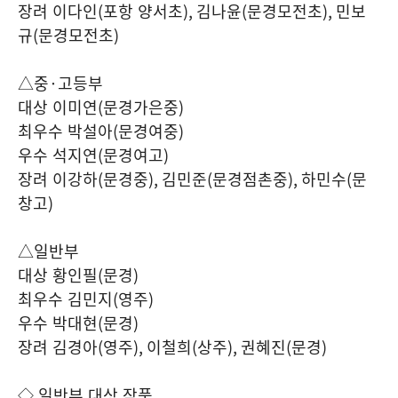
장려 이다인
(
포항 양서초
),
김나윤
(
문경모전초
),
민보
규
(
문경모전초
)
△중
·
고등부
대상 이미연
(
문경가은중
)
최우수 박설아
(
문경여중
)
우수 석지연
(
문경여고
)
장려 이강하
(
문경중
),
김민준
(
문경점촌중
),
하민수
(
문
창고
)
△일반부
대상 황인필
(
문경
)
최우수 김민지
(
영주
)
우수 박대현
(
문경
)
장려 김경아
(
영주
),
이철희
(
상주
),
권혜진
(
문경
)
◇ 일반부 대상 작품