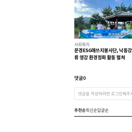
사회복지
문경ESG애쓰지봉사단, 낙동강
류 영강 환경정화 활동 펼쳐
댓글
0
댓글을 작성하려면 로그인해주
추천순
최신순
답글순