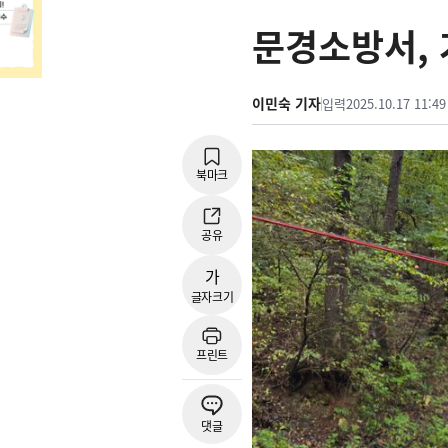
문경소방서,
이민숙 기자
입력
2025.10.17 11:49
북마크
공유
가
글자크기
프린트
댓글