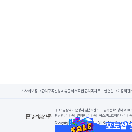
기사제보
광고문의
구독신청
제휴문의
저작권문의
독자투고
불편신고
이용약관
주소:
경상북도 문경시 점촌6길 13
등록번호:
경북 아00
편집인:
이민숙
발행인:
이민숙
청소년보호책임자:
이민
Copy
right by 문경매일신문,
All Rights Reserved.