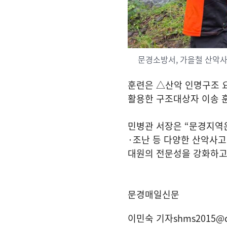
문경소방서, 가을철 산악
훈련은 △산악 인명구조 요
활용한 구조대상자 이송 
민병관 서장은
“
문경지역은
·
조난 등 다양한 산악사고
대원의 전문성을 강화하고
문경매일신문
이민숙 기자
shms2015@