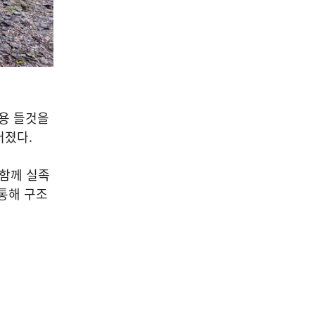
용 들것을
어졌다
.
 함께 실족
통해 구조