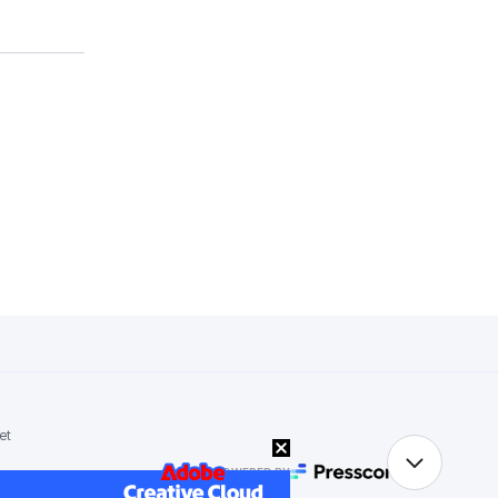
et
POWERED BY