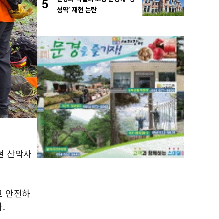
5
성역’ 재현 논란
철 산악사
고 안전하
다
.