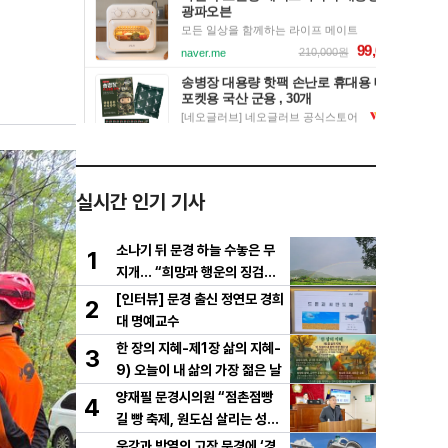
련
실시간 인기 기사
소나기 뒤 문경 하늘 수놓은 무
1
지개… “희망과 행운의 징검다
리”
[인터뷰] 문경 출신 정연모 경희
2
대 명예교수
한 장의 지혜-제1장 삶의 지혜-
3
9) 오늘이 내 삶의 가장 젊은 날
양재필 문경시의원 “점촌점빵
4
길 빵 축제, 원도심 살리는 성장
전략으로 키워야”
운강과 박열의 고장 문경에 ‘경