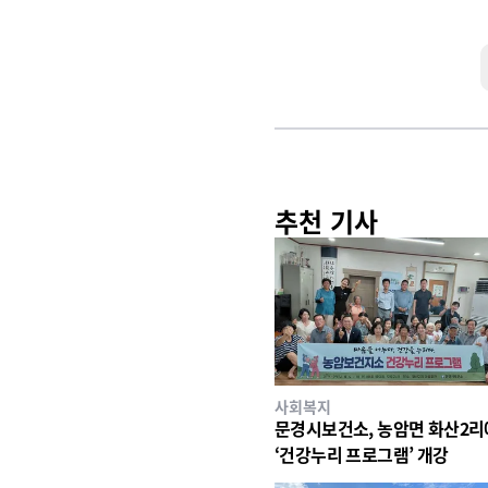
추천 기사
사회복지
문경시보건소, 농암면 화산2
‘건강누리 프로그램’ 개강