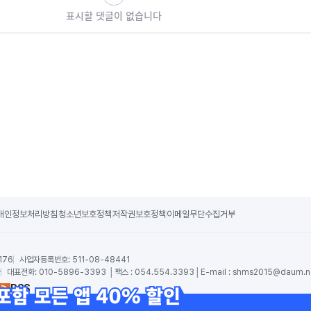
표시할 댓글이 없습니다
개인정보처리방침
청소년보호정책
저작권보호정책
이메일무단수집거부
176
사업자등록번호:
511-08-48441
숙
대표전화:
010-5896-3393 │팩스 : 054.554.3393│E-mail :
shms2015@daum.n
RSS