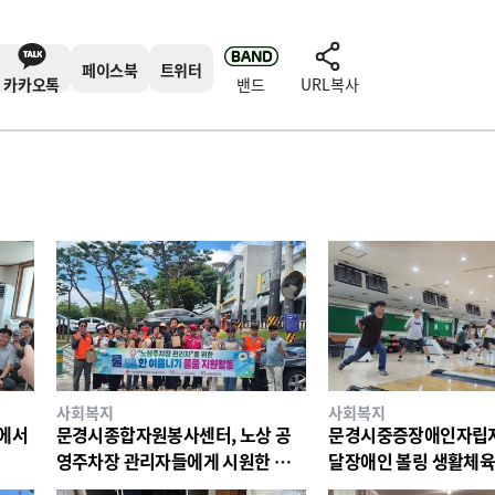
페이스북
트위터
카카오톡
밴드
URL복사
사회복지
사회복지
리에서
문경시종합자원봉사센터, 노상 공
문경시중증장애인자립지
영주차장 관리자들에게 시원한 물품
달장애인 볼링 생활체육
지원