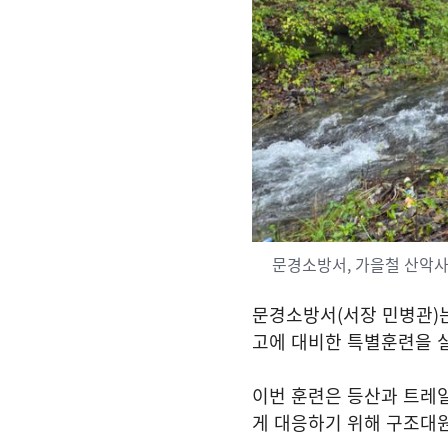
문경소방서, 가을철 산악
문경소방서
(
서장 민병관
)
고에 대비한 특별훈련을 
이번 훈련은 등산과 트레
게 대응하기 위해 구조대