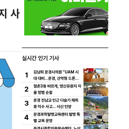
지 사
실시간 인기 기사
김남희 문경시의원 “UAM 시
1
대 대비…문경, 산악형 드론산
업 중심도시로 도약해야”
점촌3동 바르게, 영신유원지 자
2
율 방범 순찰
문경 진남교 인근 다슬기 채취
3
중 익수 사고… 시신 인양
문경과학발명교육센터 발명 특
4
별 교육 운영
문경시종합자원봉사센터, 노상