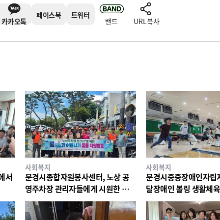
페이스북
트위터
카카오톡
밴드
URL복사
사회복지
사회복지
리에서
문경시종합자원봉사센터, 노상 공
문경시중증장애인자립지
영주차장 관리자들에게 시원한 물품
달장애인 볼링 생활체육
지원