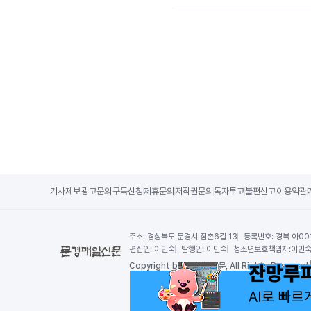
기사제보
광고문의
구독신청
제휴문의
저작권문의
독자투고
불편신고
이용약관
주소:
경상북도 문경시 점촌6길 13
등록번호:
경북 아00
편집인:
이민숙
발행인:
이민숙
청소년보호책임자:
이민
Copy
right by 문경매일신문,
All Rights Reserved.