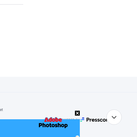
et
POWERED BY