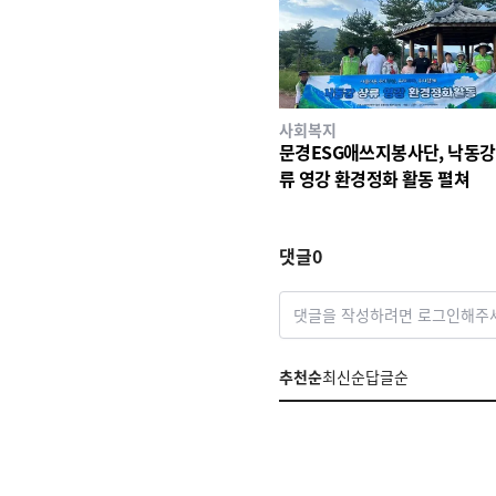
사회복지
문경ESG애쓰지봉사단, 낙동강
류 영강 환경정화 활동 펼쳐
댓글
0
댓글을 작성하려면 로그인해주
추천순
최신순
답글순