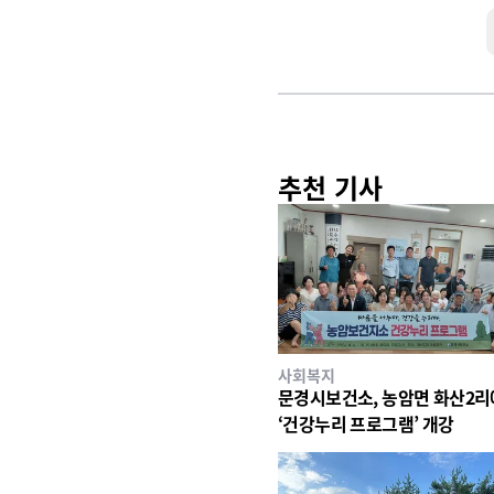
추천 기사
사회복지
문경시보건소, 농암면 화산2
‘건강누리 프로그램’ 개강