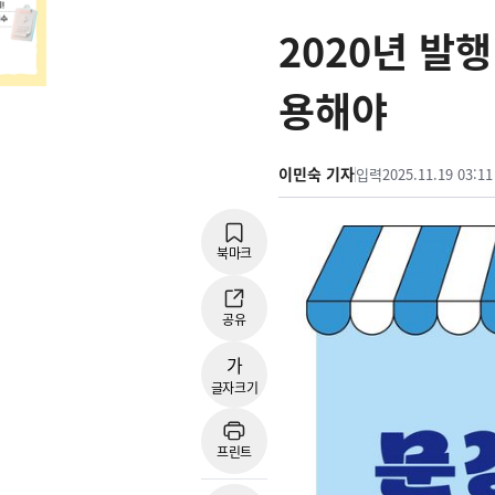
2020년 발
용해야
이민숙 기자
입력
2025.11.19 03:11
북마크
공유
가
글자크기
프린트