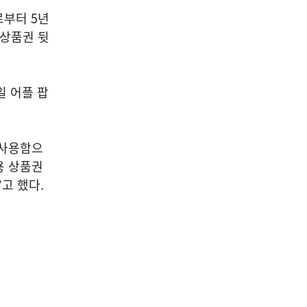
로부터
5
년
상품권 뒷
일 어플 팝
 사용함으
용 상품권
”
고 했다
.