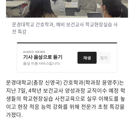
문경대학교 간호학과, 예비 보건교사 학교현장실습 사
전 특강
AUDIO NEWS
기사 음성으로 듣기
재생
정지
음성 지원 서비스입니다.
문경대학교
(
총장 신영국
)
간호학과
(
학과장 윤영주
)
는
지난
7
일
, 4
학년 보건교사 양성과정 교직이수 예정 학
생들의 학교현장실습 사전교육으로 실무 이해도를 높
이고 현장 적응 능력 강화를 위해 전문가 초청 특강을
가졌다
.