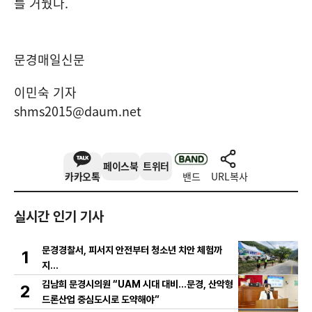
를 거뒀다
.
문경매일신문
이민숙 기자
shms2015@daum.net
페이스북
트위터
카카오톡
밴드
URL복사
실시간 인기 기사
문경경찰서, 피서지 안전부터 청소년 치안 체험까
1
지…
김남희 문경시의원 “UAM 시대 대비…문경, 산악형
2
드론산업 중심도시로 도약해야”