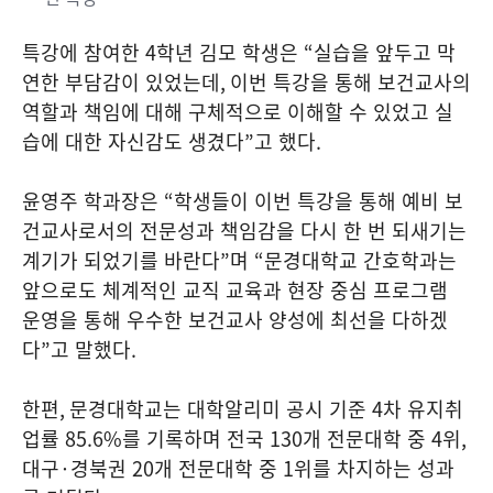
특강에 참여한
4
학년 김모 학생은
“
실습을 앞두고 막
연한 부담감이 있었는데
,
이번 특강을 통해 보건교사의
역할과 책임에 대해 구체적으로 이해할 수 있었고 실
습에 대한 자신감도 생겼다
”
고 했다
.
윤영주 학과장은
“
학생들이 이번 특강을 통해 예비 보
건교사로서의 전문성과 책임감을 다시 한 번 되새기는
계기가 되었기를 바란다
”
며
“
문경대학교 간호학과는
앞으로도 체계적인 교직 교육과 현장 중심 프로그램
운영을 통해 우수한 보건교사 양성에 최선을 다하겠
다
”
고 말했다
.
한편
,
문경대학교는 대학알리미 공시 기준
4
차 유지취
업률
85.6%
를 기록하며 전국
130
개 전문대학 중
4
위
,
대구
·
경북권
20
개 전문대학 중
1
위를 차지하는 성과