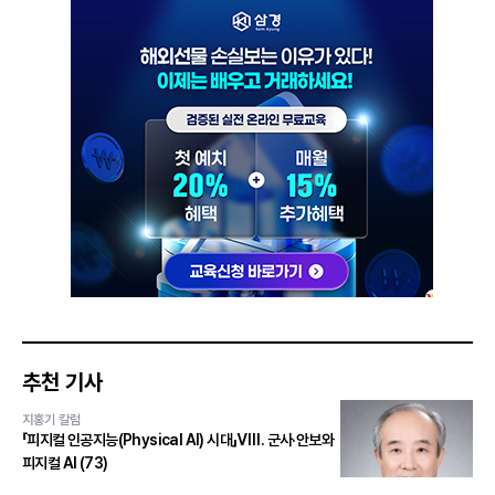
추천 기사
지홍기 칼럼
「피지컬 인공지능(Physical AI) 시대」Ⅷ. 군사·안보와
피지컬 AI (73)