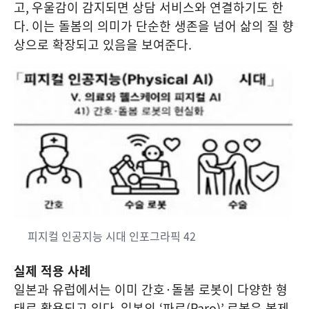
고
,
우울감이 감지되면 상담 서비스와 연결하기도 한
다
.
이는 돌봄의 의미가 단순한 생존을 넘어 삶의 질 향
상으로 확장되고 있음을 보여준다
.
피지컬 인공지능 시대 인포그라픽 42
실제 적용 사례
일본과 유럽에서는 이미 간호
·
돌봄 로봇이 다양한 형
태로 활용되고 있다
.
일본의
‘
파로
(Paro)’
로봇은 봉제