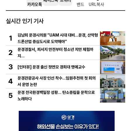
카카오톡
밴드
URL복사
실시간 인기 기사
김남희 문경시의원 “UAM 시대 대비…문경, 산악형
1
드론산업 중심도시로 도약해야”
문경경찰서, 피서지 안전부터 청소년 치안 체험까
2
지…
3
[인터뷰] 문경 출신 정연모 경희대 명예교수
문경관광공사 사장 인선 착수…임원추천위 첫 회의
4
서 운영 논란
문경 전국환경백일장 성황… 탄소중립을 문학으로
5
노래하다