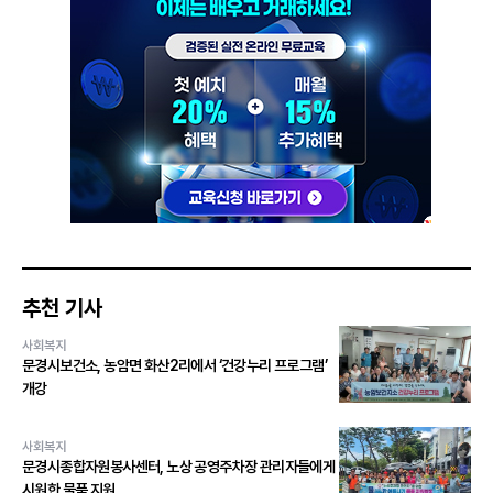
추천 기사
사회복지
문경시보건소, 농암면 화산2리에서 ‘건강누리 프로그램’
개강
사회복지
문경시종합자원봉사센터, 노상 공영주차장 관리자들에게
시원한 물품 지원