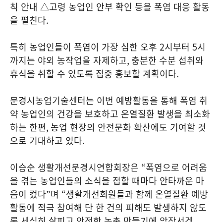
칙 안내 △고령 농업인 안부 확인 등을 폭염 대응 활동
을 펼친다
.
특히 농업인들이 폭염이 가장 심한 오후
2
시부터
5
시
까지는 야외 농작업을 자제하고
,
충분한 수분 섭취와
휴식을 취할 수 있도록 집중 홍보할 계획이다
.
문경시농업기술센터는 이번 예방활동을 통해 폭염 취
약 농업인의 건강을 보호하고 온열질환 발생을 최소화
하는 한편
,
농업 현장의 안전문화 확산에도 기여할 것
으로 기대하고 있다
.
이승순 생활개선문경시연합회장은
“
폭염으로 어려움
을 겪는 농업인들의 소식을 접할 때마다 안타까운 마
음이 컸다
”
며
“
생활개선회원들과 함께 온열질환 예방
활동에 적극 참여해 단 한 건의 피해도 발생하지 않도
록 세심히 살피고 안전한 농촌 만들기에 앞장서겠