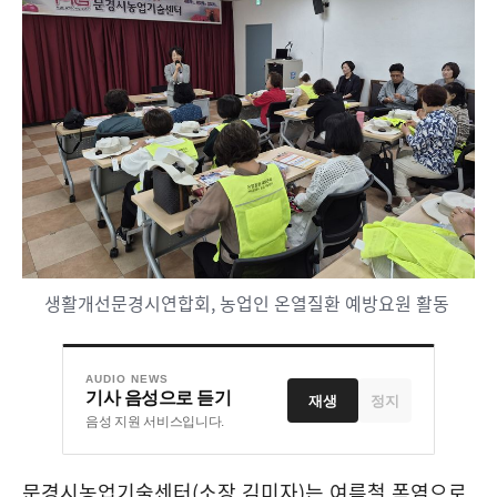
생활개선문경시연합회, 농업인 온열질환 예방요원 활동
AUDIO NEWS
기사 음성으로 듣기
재생
정지
음성 지원 서비스입니다.
문경시농업기술센터
(
소장 김미자
)
는 여름철 폭염으로