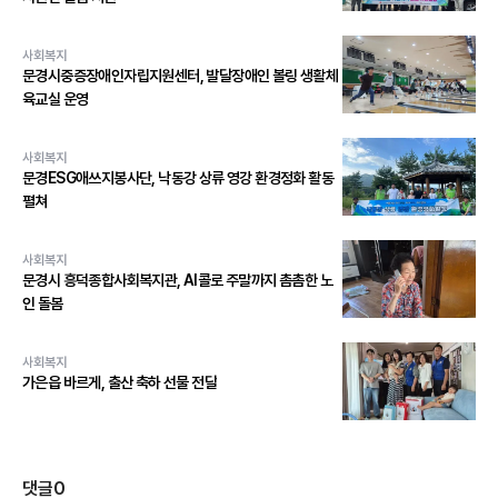
사회복지
문경시중증장애인자립지원센터, 발달장애인 볼링 생활체
육교실 운영
사회복지
문경ESG애쓰지봉사단, 낙동강 상류 영강 환경정화 활동
펼쳐
사회복지
문경시 흥덕종합사회복지관, AI콜로 주말까지 촘촘한 노
인 돌봄
사회복지
가은읍 바르게, 출산 축하 선물 전달
댓글
0